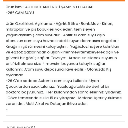
Ürün İsmi : AUTOMİX ANTİFRİZLİ ŞAMP. 5 LT GAGALI
-26° CAM SUYU
Ürün Özellikleri: Açıklama: · Ağırlık:5 Litre · Renk:Mavi · Kirleri,
mikropları ve pis köpükleri yok eden, temizleyen
yoğunlaştırılmış cam suyudur. · Antifrizli cam suyu kışın
otonuzun cam suyu haznesindeki suyun donmasını engeller. ·
Kırağının çözülmesini kolaylaştırır. · Yağ,is,toz,haşere kalıntıları
ve egzoz gazlarından oluşan kirlenmeyi temizleyerek açık ve
güvenli bir görüş sağlar. Tavsiye: · Aracınızın silecek suyunun
antifrizli olması size 4 mevsim boyunca kolaylık sağlar.
Kullanımı: .Cam suyu deposuna ilave edilir. · Otonuzda Kış
aylarında
-26 C’de sadece Automix cam suyu kullanılır. Uyarı: ·
Çocuklardan uzak tutunuz. · Yutulduğu taktirde derhal bir
doktora başvurunuz. · Her kullanımdan sonra ellerinizi yıkayınız.
· Göze temasında su ile 15 dk yıkayınız. . Metanol içerir yutulması
zararlıdır. . Metil Alkol ve Deterjan ihtiva eder.
-