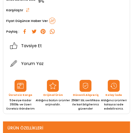
Karşılaştır
Fiyat Düşünce Haber Ver
Paylaş :
Tavsiye Et
Yorum Yaz
Ücretsiz Kargo
Orijinal Ürün
Güvenli Alışveriş
Kolay İade
5 Desiye Kadar
Aldığınız bütün ürünler
256BIT SSL sertifikası
Aldığınız ürünleri
3500₺ ve Üzeri
orijinaldir.
ile kart bilgileriniz
kolayca iade
Ücretsiz Gönderim
güvende!
edebilirsiniz.
ÜRÜN ÖZELLIKLERI