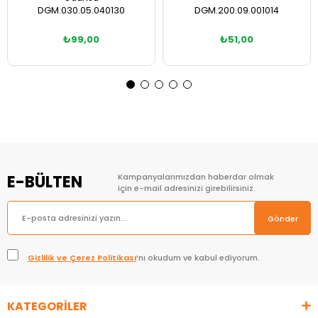
DGM.030.05.040130
DGM.200.09.001014
₺99,00
₺51,00
Sepete Ekle
Sepete Ekle
E-BÜLTEN
Kampanyalarımızdan haberdar olmak
için e-mail adresinizi girebilirsiniz.
Gönder
Gizlilik ve Çerez Politikası
’nı okudum ve kabul ediyorum.
KATEGORİLER