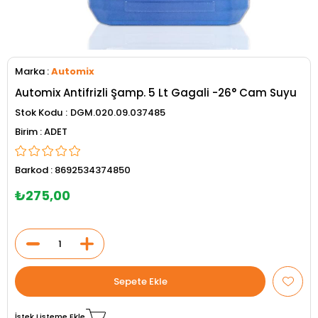
Marka
:
Automix
Automix Antifrizli Şamp. 5 Lt Gagali -26° Cam Suyu
Stok Kodu
DGM.020.09.037485
ADET
Barkod
:
8692534374850
₺275,00
İstek Listeme Ekle