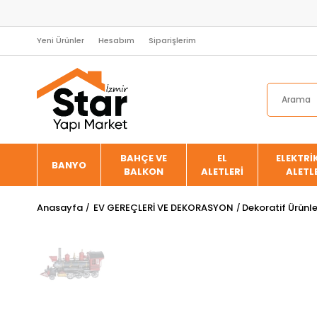
Yeni Ürünler
Hesabım
Siparişlerim
BAHÇE VE
EL
ELEKTRİK
BANYO
BALKON
ALETLERİ
ALETL
Anasayfa
EV GEREÇLERİ VE DEKORASYON
Dekoratif Ürünl