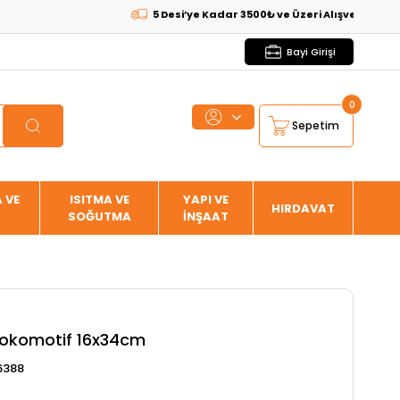
5 Desi’ye Kadar 3500₺ ve Üzeri Alışverişlerde
KARGO
Bayi Girişi
0
Sepetim
 VE
ISITMA VE
YAPI VE
HIRDAVAT
SOĞUTMA
İNŞAAT
Lokomotif 16x34cm
6388