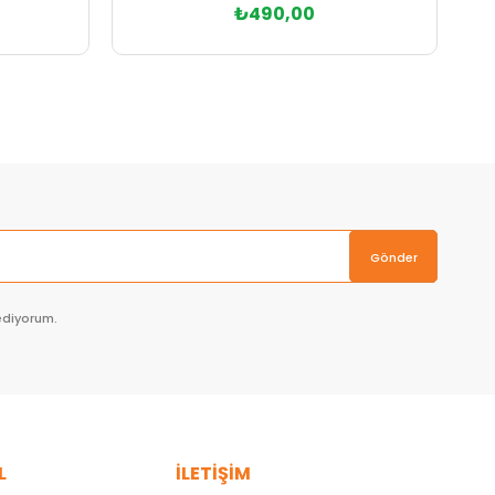
₺490,00
Sepete Ekle
Gönder
ediyorum.
L
İLETİŞİM