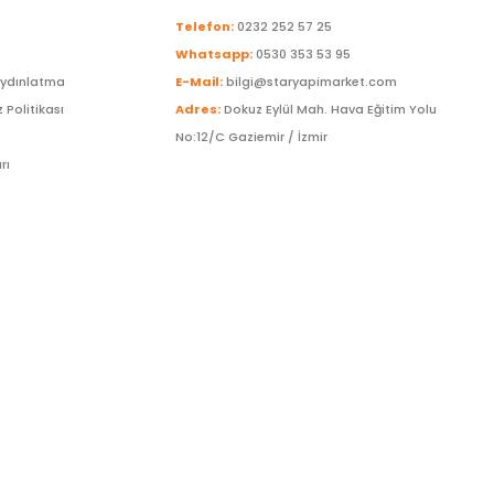
Telefon:
0232 252 57 25
Whatsapp:
0530 353 53 95
Aydınlatma
E-Mail:
bilgi@staryapimarket.com
z Politikası
Adres:
Dokuz Eylül Mah. Hava Eğitim Yolu
No:12/C Gaziemir / İzmir
rı