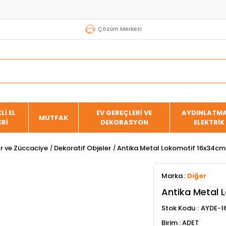
Çözüm Merkezi
Lİ EL
EV GEREÇLERİ VE
AYDINLATMA
MUTFAK
ERİ
DEKORASYON
ELEKTRİK
er ve Züccaciye
Dekoratif Objeler
Antika Metal Lokomotif 16x34cm
Marka
:
Diğer
Antika Metal 
Stok Kodu
AYDE-1
ADET