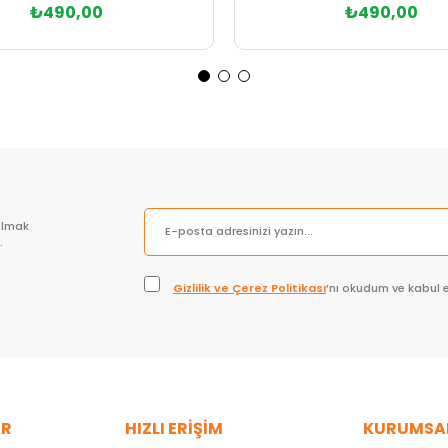
₺490,00
₺490,00
Sepete Ekle
Sepete Ekle
olmak
.
Gizlilik ve Çerez Politikası
’nı okudum ve kabul 
ER
HIZLI ERİŞİM
KURUMSA