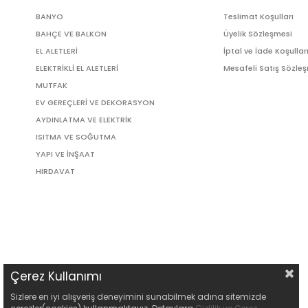
BANYO
Teslimat Koşulları
BAHÇE VE BALKON
Üyelik Sözleşmesi
EL ALETLERİ
İptal ve İade Koşullar
ELEKTRİKLİ EL ALETLERİ
Mesafeli Satış Sözle
MUTFAK
EV GEREÇLERİ VE DEKORASYON
AYDINLATMA VE ELEKTRİK
ISITMA VE SOĞUTMA
YAPI VE İNŞAAT
HIRDAVAT
Çerez Kullanımı
Sizlere en iyi alışveriş deneyimini sunabilmek adına sitemizde