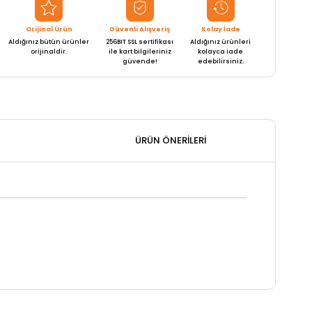
Orijinal Ürün
Güvenli Alışveriş
Kolay İade
Aldığınız bütün ürünler
256BIT SSL sertifikası
Aldığınız ürünleri
orijinaldir.
ile kart bilgileriniz
kolayca iade
güvende!
edebilirsiniz.
ÜRÜN ÖNERILERI