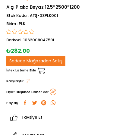
Alçı Plaka Beyaz 12,5*2500*1200
Stok Kodu
ATŞ-03PLK001
PLK
Barkod
:
1062009047591
₺282,00
Sadece Mağazadan Satış
İstek Listeme Ekle
Karşılaştır
Fiyat Düşünce Haber Ver
Paylaş :
Tavsiye Et