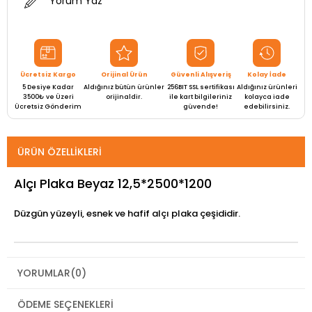
Yorum Yaz
Ücretsiz Kargo
Orijinal Ürün
Güvenli Alışveriş
Kolay İade
5 Desiye Kadar
Aldığınız bütün ürünler
256BIT SSL sertifikası
Aldığınız ürünleri
3500₺ ve Üzeri
orijinaldir.
ile kart bilgileriniz
kolayca iade
Ücretsiz Gönderim
güvende!
edebilirsiniz.
ÜRÜN ÖZELLIKLERI
Alçı Plaka Beyaz 12,5*2500*1200
Düzgün yüzeyli, esnek ve hafif alçı plaka çeşididir.
YORUMLAR
(0)
ÖDEME SEÇENEKLERI