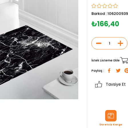
Barkod
:
106200939
₺166,40
İstek Listeme Ekle
Paylaş :
Tavsiye Et
Ücretsiz Kargo