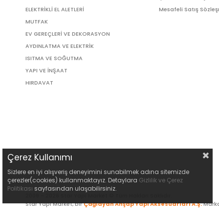
ELEKTRİKLİ EL ALETLERİ
Mesafeli Satış Sözle
MUTFAK
EV GEREÇLERİ VE DEKORASYON
AYDINLATMA VE ELEKTRİK
ISITMA VE SOĞUTMA
YAPI VE İNŞAAT
HIRDAVAT
Çerez Kullanımı
Sizlere en iyi alışveriş deneyimini sunabilmek adına sitemizde
çerezler(cookies) kullanmaktayız. Detaylara
Gizlilik ve Çerez
Politikası
sayfasından ulaşabilirsiniz.
2009 - 2026 Star Yapı Market © Tüm Hakları Saklıdır.
Star Yapı Market, bir
Çağlayan Ahşap Yapı Aksesuarları A.Ş.
Marka