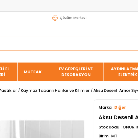
Çözüm Merkezi
Lİ EL
EV GEREÇLERİ VE
AYDINLATMA
MUTFAK
ERİ
DEKORASYON
ELEKTRİK
Yastıklar
Kaymaz Tabanlı Halılar ve Kilimler
Aksu Desenli Amor Siy
Marka
:
Diğer
Aksu Desenli A
Stok Kodu
ONUR.10
MT