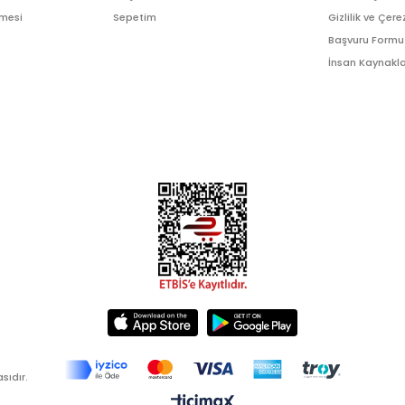
şmesi
Sepetim
Gizlilik ve Çere
Başvuru Formu
İnsan Kaynakla
sıdır.