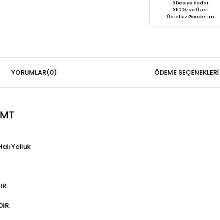
5 Desiye Kadar
3500₺ ve Üzeri
Ücretsiz Gönderim
YORUMLAR
(0)
ÖDEME SEÇENEKLERI
 MT
alı Yolluk
IR.
IR.