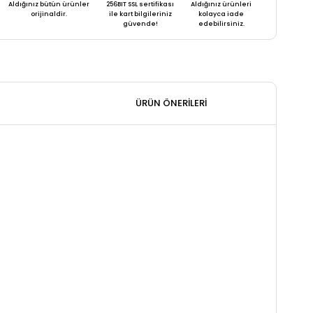
Aldığınız bütün ürünler
256BIT SSL sertifikası
Aldığınız ürünleri
orijinaldir.
ile kart bilgileriniz
kolayca iade
güvende!
edebilirsiniz.
ÜRÜN ÖNERILERI