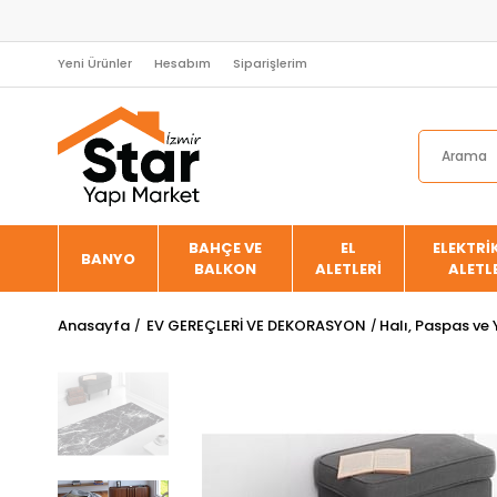
Yeni Ürünler
Hesabım
Siparişlerim
BAHÇE VE
EL
ELEKTRİK
BANYO
BALKON
ALETLERİ
ALETL
Anasayfa
EV GEREÇLERİ VE DEKORASYON
Halı, Paspas ve 