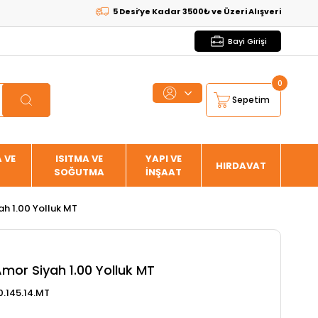
5 Desi’ye Kadar 3500₺ ve Üzeri Alışverişlerde
KARGO BE
Bayi Girişi
0
Sepetim
 VE
ISITMA VE
YAPI VE
HIRDAVAT
SOĞUTMA
İNŞAAT
ah 1.00 Yolluk MT
mor Siyah 1.00 Yolluk MT
.145.14.MT