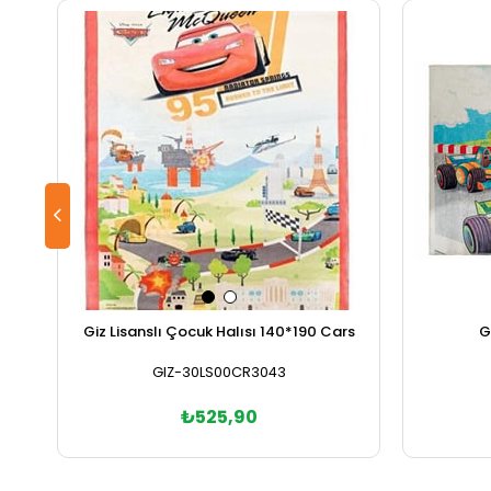
Giz Lisanslı Çocuk Halısı 140*190 Cars
G
GIZ-30LS00CR3043
₺525,90
Sepete Ekle