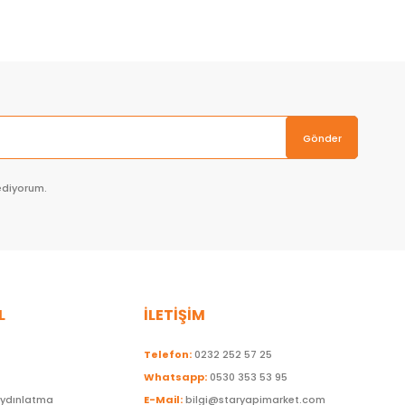
Gönder
ediyorum.
L
İLETİŞİM
Telefon:
0232 252 57 25
Whatsapp:
0530 353 53 95
Aydınlatma
E-Mail:
bilgi@staryapimarket.com