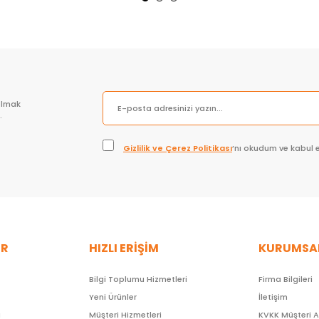
olmak
.
Gizlilik ve Çerez Politikası
’nı okudum ve kabul 
ER
HIZLI ERİŞİM
KURUMSA
Bilgi Toplumu Hizmetleri
Firma Bilgileri
Yeni Ürünler
İletişim
ı
Müşteri Hizmetleri
KVKK Müşteri 