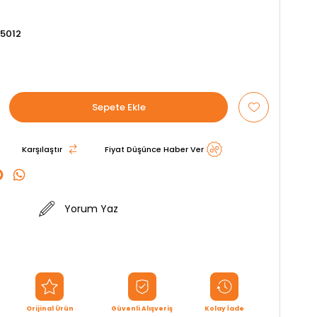
5012
Karşılaştır
Fiyat Düşünce Haber Ver
Yorum Yaz
Orijinal Ürün
Güvenli Alışveriş
Kolay İade