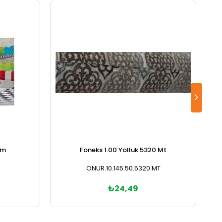
cm
Foneks 1.00 Yolluk 5320 Mt
ONUR.10.145.50.5320.MT
₺24,49
Sepete Ekle