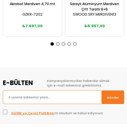
Akrobat Merdiven 4,70 mt
Saraylı Alüminyum Merdiven
Çift Taraflı 6+6
GZKR-7202
SWOOD.SRY.MERDIVEN13
₺7.697,00
₺5.057,00
Sepete Ekle
Sepete Ekle
E-BÜLTEN
Kampanyalarımızdan haberdar olmak
için e-mail adresinizi girebilirsiniz.
Gönder
Gizlilik ve Çerez Politikası
’nı okudum ve kabul ediyorum.