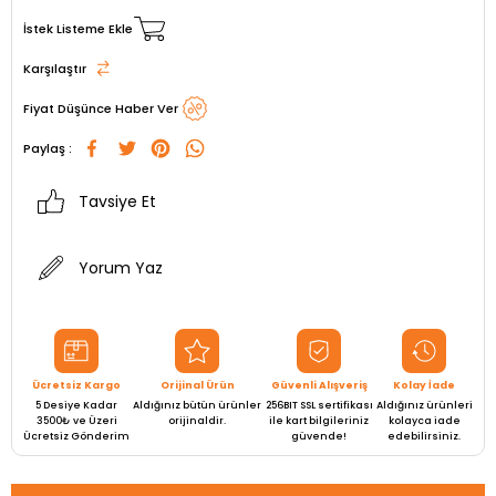
İstek Listeme Ekle
Karşılaştır
Fiyat Düşünce Haber Ver
Paylaş :
Tavsiye Et
Yorum Yaz
Ücretsiz Kargo
Orijinal Ürün
Güvenli Alışveriş
Kolay İade
5 Desiye Kadar
Aldığınız bütün ürünler
256BIT SSL sertifikası
Aldığınız ürünleri
3500₺ ve Üzeri
orijinaldir.
ile kart bilgileriniz
kolayca iade
Ücretsiz Gönderim
güvende!
edebilirsiniz.