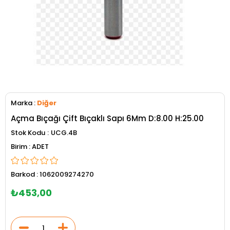
Marka
:
Diğer
Açma Bıçağı Çift Bıçaklı Sapı 6Mm D:8.00 H:25.00
Stok Kodu
UCG.4B
ADET
Barkod
:
1062009274270
₺453,00