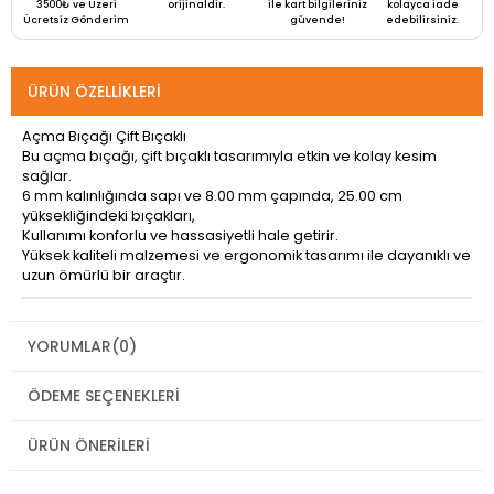
3500₺ ve Üzeri
orijinaldir.
ile kart bilgileriniz
kolayca iade
Ücretsiz Gönderim
güvende!
edebilirsiniz.
ÜRÜN ÖZELLIKLERI
Açma Bıçağı Çift Bıçaklı
Bu açma bıçağı, çift bıçaklı tasarımıyla etkin ve kolay kesim
sağlar.
6 mm kalınlığında sapı ve 8.00 mm çapında, 25.00 cm
yüksekliğindeki bıçakları,
Kullanımı konforlu ve hassasiyetli hale getirir.
Yüksek kaliteli malzemesi ve ergonomik tasarımı ile dayanıklı ve
uzun ömürlü bir araçtır.
YORUMLAR
(0)
ÖDEME SEÇENEKLERI
ÜRÜN ÖNERILERI