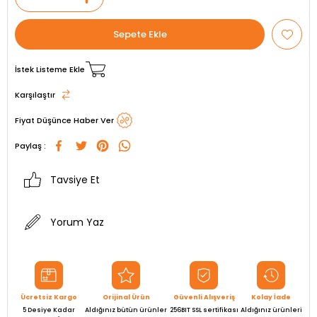
İstek Listeme Ekle
Karşılaştır
Fiyat Düşünce Haber Ver
Paylaş :
Tavsiye Et
Yorum Yaz
Ücretsiz Kargo
Orijinal Ürün
Güvenli Alışveriş
Kolay İade
5 Desiye Kadar
Aldığınız bütün ürünler
256BIT SSL sertifikası
Aldığınız ürünleri