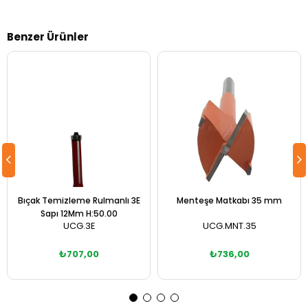
Benzer Ürünler
Bıçak Temizleme Rulmanlı 3E
Menteşe Matkabı 35 mm
Sapı 12Mm H:50.00
UCG.3E
UCG.MNT.35
₺707,00
₺736,00
Sepete Ekle
Sepete Ekle