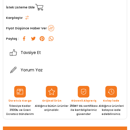
İstek Listeme Ekle
Karşılaştır
Fiyat Düşünce Haber Ver
Paylaş :
Tavsiye Et
Yorum Yaz
Ücretsiz Kargo
Orijinal Ürün
Güvenli Alışveriş
Kolay İade
5 Desiye Kadar
Aldığınız bütün ürünler
256BIT SSL sertifikası
Aldığınız ürünleri
3500₺ ve Üzeri
orijinaldir.
ile kart bilgileriniz
kolayca iade
Ücretsiz Gönderim
güvende!
edebilirsiniz.