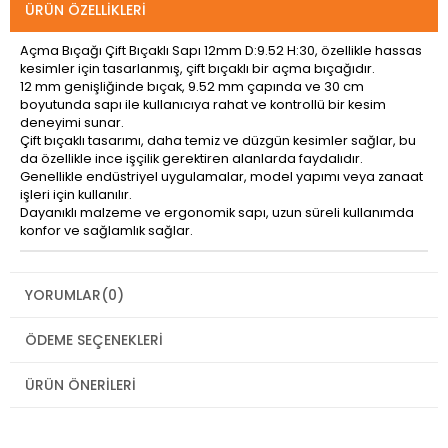
ÜRÜN ÖZELLIKLERI
Açma Bıçağı Çift Bıçaklı Sapı 12mm D:9.52 H:30, özellikle hassas
kesimler için tasarlanmış, çift bıçaklı bir açma bıçağıdır.
12 mm genişliğinde bıçak, 9.52 mm çapında ve 30 cm
boyutunda sapı ile kullanıcıya rahat ve kontrollü bir kesim
deneyimi sunar.
Çift bıçaklı tasarımı, daha temiz ve düzgün kesimler sağlar, bu
da özellikle ince işçilik gerektiren alanlarda faydalıdır.
Genellikle endüstriyel uygulamalar, model yapımı veya zanaat
işleri için kullanılır.
Dayanıklı malzeme ve ergonomik sapı, uzun süreli kullanımda
konfor ve sağlamlık sağlar.
YORUMLAR
(0)
ÖDEME SEÇENEKLERI
ÜRÜN ÖNERILERI