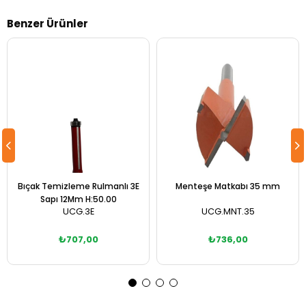
Benzer Ürünler
Bıçak Temizleme Rulmanlı 3E
Menteşe Matkabı 35 mm
Sapı 12Mm H:50.00
UCG.3E
UCG.MNT.35
₺707,00
₺736,00
Sepete Ekle
Sepete Ekle