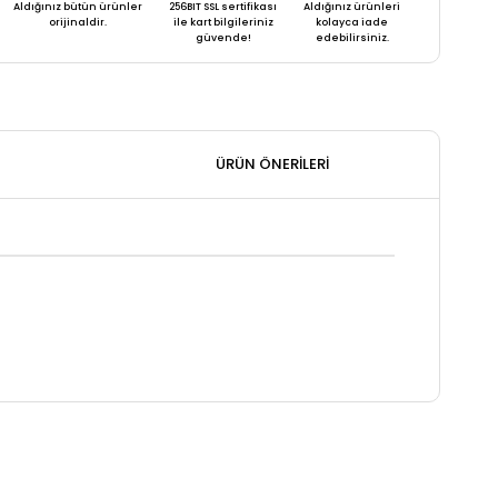
Aldığınız bütün ürünler
256BIT SSL sertifikası
Aldığınız ürünleri
orijinaldir.
ile kart bilgileriniz
kolayca iade
güvende!
edebilirsiniz.
ÜRÜN ÖNERILERI