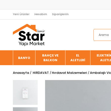
Yeni Ürünler
Hesabım
Siparişlerim
BAHÇE VE
EL
ELEKTRİK
BANYO
BALKON
ALETLERİ
ALETL
Anasayfa
HIRDAVAT
Hırdavat Malzemeleri
Ambalajlı Vid