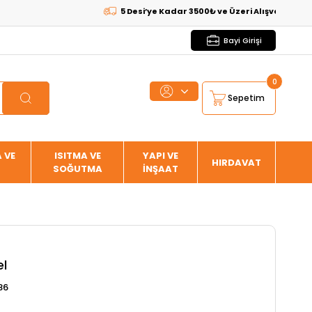
5 Desi’ye Kadar 3500₺ ve Üzeri Alışverişlerde
KARG
Bayi Girişi
0
Sepetim
 VE
ISITMA VE
YAPI VE
HIRDAVAT
SOĞUTMA
İNŞAAT
el
86