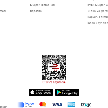
ı
Müşteri Hizmetleri
KVKK Müşteri 
şmesi
Sepetim
Gizlilik ve Çere
Başvuru Formu
İnsan Kaynakla
sıdır.