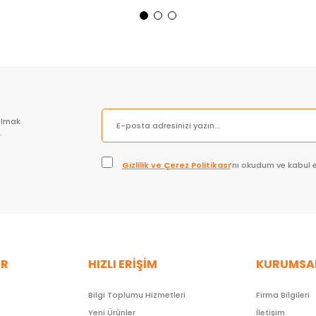
Sepete Ekle
Sepete Ekle
olmak
.
Gizlilik ve Çerez Politikası
’nı okudum ve kabul 
ER
HIZLI ERİŞİM
KURUMSA
Bilgi Toplumu Hizmetleri
Firma Bilgileri
Yeni Ürünler
İletişim