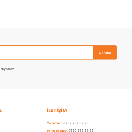
Sepete Ekle
Gönder
ediyorum.
L
İLETİŞİM
Telefon:
0232 252 57 25
Whatsapp:
0530 353 53 95