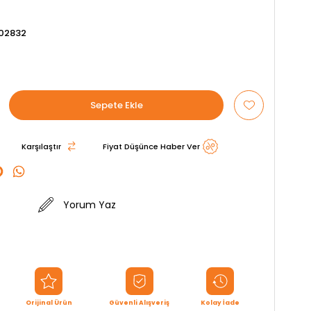
02832
Karşılaştır
Fiyat Düşünce Haber Ver
Yorum Yaz
Orijinal Ürün
Güvenli Alışveriş
Kolay İade