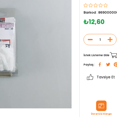
Barkod
:
86900000
₺12,60
İstek Listeme Ekle
Paylaş :
Tavsiye Et
Ücretsiz Kargo