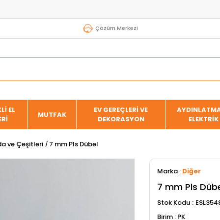
Çözüm Merkezi
Lİ EL
EV GEREÇLERİ VE
AYDINLATMA
MUTFAK
ERİ
DEKORASYON
ELEKTRİK
a ve Çeşitleri
7 mm Pls Dübel
Marka
:
Diğer
7 mm Pls Düb
Stok Kodu
ESL354
PK