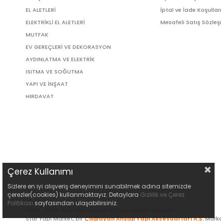
EL ALETLERİ
İptal ve İade Koşullar
ELEKTRİKLİ EL ALETLERİ
Mesafeli Satış Sözle
MUTFAK
EV GEREÇLERİ VE DEKORASYON
AYDINLATMA VE ELEKTRİK
ISITMA VE SOĞUTMA
YAPI VE İNŞAAT
HIRDAVAT
Çerez Kullanımı
Sizlere en iyi alışveriş deneyimini sunabilmek adına sitemizde
çerezler(cookies) kullanmaktayız. Detaylara
Gizlilik ve Çerez
Politikası
sayfasından ulaşabilirsiniz.
2009 - 2026 Star Yapı Market © Tüm Hakları Saklıdır.
Star Yapı Market, bir
Çağlayan Ahşap Yapı Aksesuarları A.Ş.
Marka