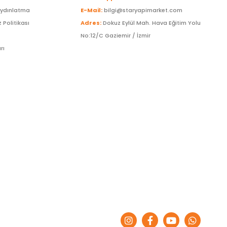
Aydınlatma
E-Mail:
bilgi@staryapimarket.com
z Politikası
Adres:
Dokuz Eylül Mah. Hava Eğitim Yolu
No:12/C Gaziemir / İzmir
rı