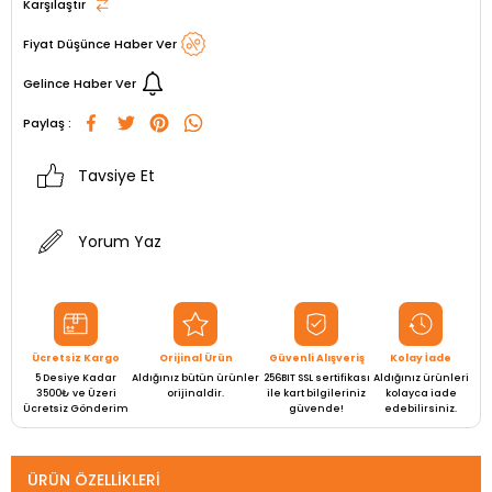
Karşılaştır
Fiyat Düşünce Haber Ver
Gelince Haber Ver
Paylaş :
Tavsiye Et
Yorum Yaz
Ücretsiz Kargo
Orijinal Ürün
Güvenli Alışveriş
Kolay İade
5 Desiye Kadar
Aldığınız bütün ürünler
256BIT SSL sertifikası
Aldığınız ürünleri
3500₺ ve Üzeri
orijinaldir.
ile kart bilgileriniz
kolayca iade
Ücretsiz Gönderim
güvende!
edebilirsiniz.
ÜRÜN ÖZELLIKLERI