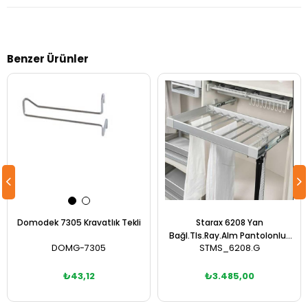
Benzer Ürünler
Domodek 7305 Kravatlık Tekli
Starax 6208 Yan
Bağl.Tls.Ray.Alm Pantolonluk
DOMG-7305
STMS_6208.G
90 cm
₺43,12
₺3.485,00