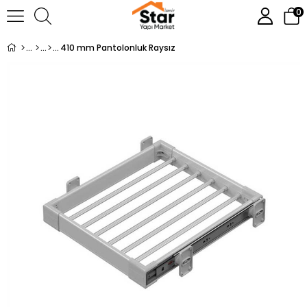
0
410 mm Pantolonluk Raysız