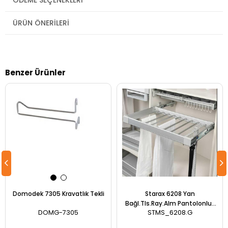
ÜRÜN ÖNERILERI
Benzer Ürünler
Domodek 7305 Kravatlık Tekli
Starax 6208 Yan
Bağl.Tls.Ray.Alm Pantolonluk
DOMG-7305
STMS_6208.G
90 cm