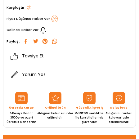
Karşılaştır
Fiyat Düşünce Haber Ver
Gelince Haber Ver
Paylaş :
Tavsiye Et
Yorum Yaz
Ücretsiz Kargo
Orijinal Ürün
Güvenli Alışveriş
Kolay İade
5 Desiye Kadar
Aldığınız bütün ürünler
256BIT SSL sertifikası
Aldığınız ürünleri
3500₺ ve Üzeri
orijinaldir.
ile kart bilgileriniz
kolayca iade
Ücretsiz Gönderim
güvende!
edebilirsiniz.