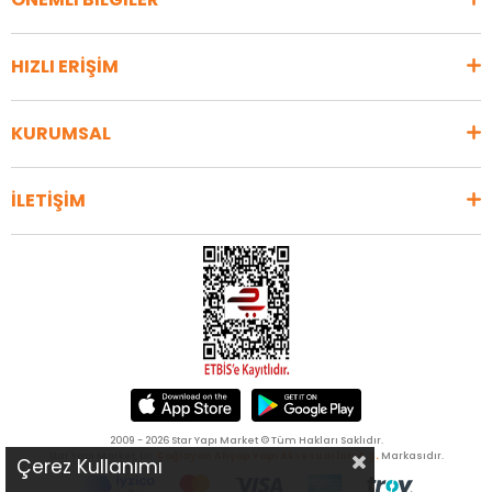
HIZLI ERİŞİM
KURUMSAL
İLETİŞİM
2009 - 2026 Star Yapı Market © Tüm Hakları Saklıdır.
Star Yapı Market, bir
Çağlayan Ahşap Yapı Aksesuarları A.Ş.
Markasıdır.
Çerez Kullanımı