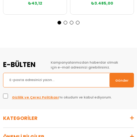
₺43,12
₺3.485,00
Sepete Ekle
Sepete Ekle
E-BÜLTEN
Kampanyalarımızdan haberdar olmak
için e-mail adresinizi girebilirsiniz.
Gönder
Gizlilik ve Çerez Politikası
’nı okudum ve kabul ediyorum.
KATEGORİLER
ÖNEMLİ BİLGİLER