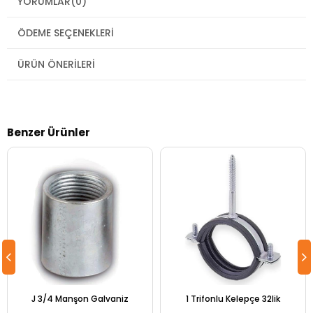
YORUMLAR
(0)
ÖDEME SEÇENEKLERI
ÜRÜN ÖNERILERI
Benzer Ürünler
J 3/4 Manşon Galvaniz
1 Trifonlu Kelepçe 32lik