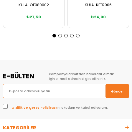
KULA-OF080002
KULA-KETR006
₺27,50
₺24,00
Sepete Ekle
Sepete Ekle
E-BÜLTEN
Kampanyalarımızdan haberdar olmak
için e-mail adresinizi girebilirsiniz.
Gönder
Gizlilik ve Çerez Politikası
’nı okudum ve kabul ediyorum.
KATEGORİLER