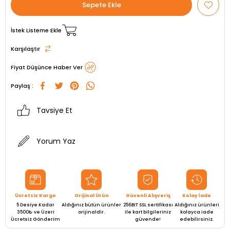
İstek Listeme Ekle
Karşılaştır
Fiyat Düşünce Haber Ver
Paylaş :
Tavsiye Et
Yorum Yaz
Ücretsiz Kargo
Orijinal Ürün
Güvenli Alışveriş
Kolay İade
5 Desiye Kadar
Aldığınız bütün ürünler
256BIT SSL sertifikası
Aldığınız ürünleri
3500₺ ve Üzeri
orijinaldir.
ile kart bilgileriniz
kolayca iade
Ücretsiz Gönderim
güvende!
edebilirsiniz.