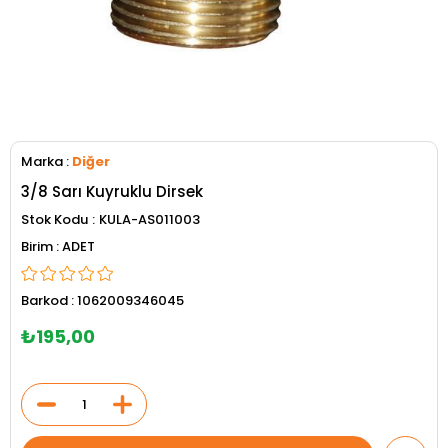
Marka
:
Diğer
3/8 Sarı Kuyruklu Dirsek
Stok Kodu
KULA-AS011003
ADET
Barkod
:
1062009346045
₺195,00