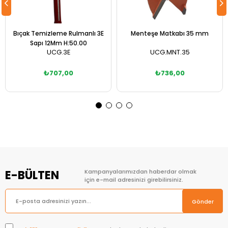
Bıçak Temizleme Rulmanlı 3E
Menteşe Matkabı 35 mm
Sapı 12Mm H:50.00
UCG.3E
UCG.MNT.35
₺707,00
₺736,00
Sepete Ekle
Sepete Ekle
E-BÜLTEN
Kampanyalarımızdan haberdar olmak
için e-mail adresinizi girebilirsiniz.
Gönder