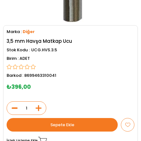
Marka
:
Diğer
3,5 mm Havşa Matkap Ucu
Stok Kodu
UCG.HVS.3.5
ADET
Barkod
:
8699463310041
₺396,00
İstek Listeme Ekle