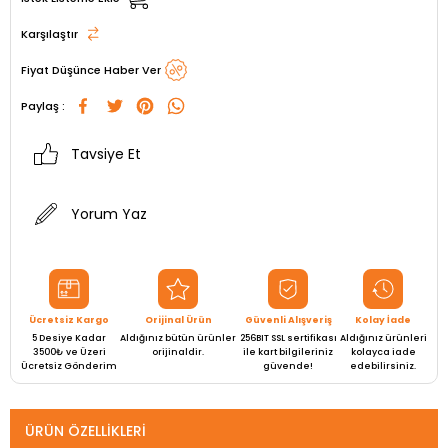
Karşılaştır
Fiyat Düşünce Haber Ver
Paylaş :
Tavsiye Et
Yorum Yaz
Ücretsiz Kargo
Orijinal Ürün
Güvenli Alışveriş
Kolay İade
5 Desiye Kadar
Aldığınız bütün ürünler
256BIT SSL sertifikası
Aldığınız ürünleri
3500₺ ve Üzeri
orijinaldir.
ile kart bilgileriniz
kolayca iade
Ücretsiz Gönderim
güvende!
edebilirsiniz.
ÜRÜN ÖZELLIKLERI