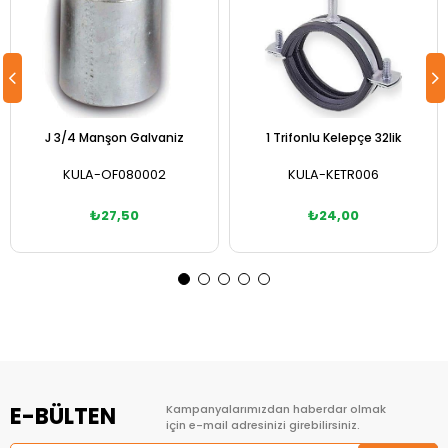
J 3/4 Manşon Galvaniz
1 Trifonlu Kelepçe 32lik
KULA-OF080002
KULA-KETR006
₺27,50
₺24,00
Sepete Ekle
Sepete Ekle
E-BÜLTEN
Kampanyalarımızdan haberdar olmak
için e-mail adresinizi girebilirsiniz.