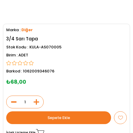
Marka
:
Diğer
3/4 Sarı Tapa
Stok Kodu
KULA-AS070005
ADET
Barkod
:
1062009346076
₺68,00
İstek Listeme Ekle