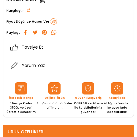
Karşılaştır
Fiyat Düşünce Haber Ver
Paylaş :
Tavsiye Et
Yorum Yaz
Ücretsiz Kargo
Orijinal Ürün
Güvenli Alışveriş
Kolay İade
5 Desiye Kadar
Aldığınız bütün ürünler
256BIT SSL sertifikası
Aldığınız ürünleri
3500₺ ve Üzeri
orijinaldir.
ile kart bilgileriniz
kolayca iade
Ücretsiz Gönderim
güvende!
edebilirsiniz.
ÜRÜN ÖZELLIKLERI