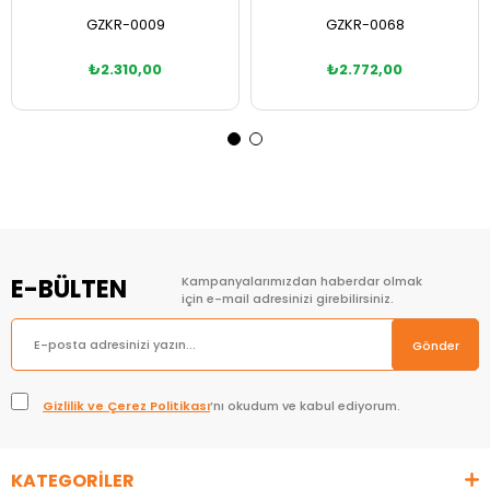
GZKR-0009
GZKR-0068
₺2.310,00
₺2.772,00
Sepete Ekle
Sepete Ekle
E-BÜLTEN
Kampanyalarımızdan haberdar olmak
için e-mail adresinizi girebilirsiniz.
Gönder
Gizlilik ve Çerez Politikası
’nı okudum ve kabul ediyorum.
KATEGORİLER