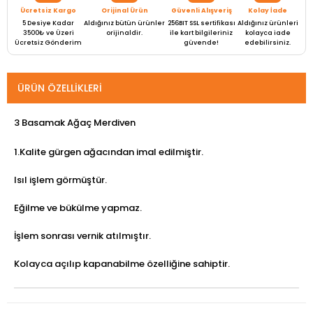
Ücretsiz Kargo
Orijinal Ürün
Güvenli Alışveriş
Kolay İade
5 Desiye Kadar
Aldığınız bütün ürünler
256BIT SSL sertifikası
Aldığınız ürünleri
3500₺ ve Üzeri
orijinaldir.
ile kart bilgileriniz
kolayca iade
Ücretsiz Gönderim
güvende!
edebilirsiniz.
ÜRÜN ÖZELLIKLERI
3 Basamak Ağaç Merdiven
1.Kalite gürgen ağacından imal edilmiştir.
Isıl işlem görmüştür.
Eğilme ve bükülme yapmaz.
İşlem sonrası vernik atılmıştır.
Kolayca açılıp kapanabilme özelliğine sahiptir.