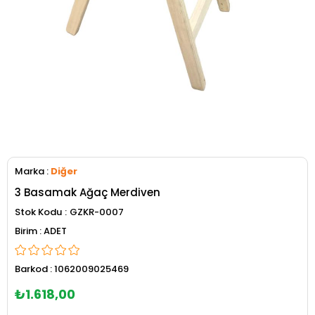
Marka
:
Diğer
3 Basamak Ağaç Merdiven
Stok Kodu
GZKR-0007
ADET
Barkod
:
1062009025469
₺1.618,00