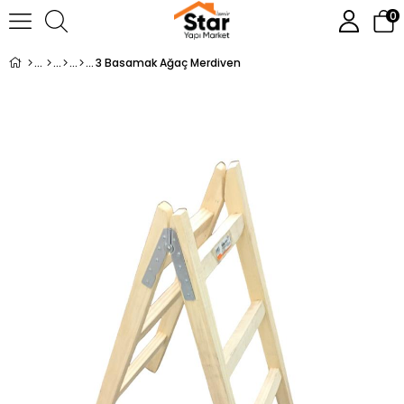
0
3 Basamak Ağaç Merdiven