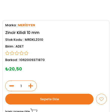
Marka
:
MERİDYEN
Zincir Kilidi 10 mm
Stok Kodu
MRDKLZ010
ADET
Barkod
:
1062009371870
₺20,50
İstek Listeme Ekle