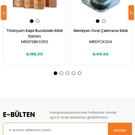
Titanyum Kaplı Buzdolabı Kilidi
Meridyen Oval Çekmece Kilidi
50mm
MRDFSBK0250
MRDFCK004
₺189,00
₺49,00
Sepete Ekle
Sepete Ekle
E-BÜLTEN
Kampanyalarımızdan haberdar olmak
için e-mail adresinizi girebilirsiniz.
Gönder