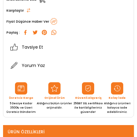
Karşılaştır
Fiyat Düşünce Haber Ver
Paylaş :
Tavsiye Et
Yorum Yaz
Ücretsiz Kargo
Orijinal Ürün
Güvenli Alışveriş
Kolay İade
5 Desiye Kadar
Aldığınız bütün ürünler
256BIT SSL sertifikası
Aldığınız ürünleri
3500₺ ve Üzeri
orijinaldir.
ile kart bilgileriniz
kolayca iade
Ücretsiz Gönderim
güvende!
edebilirsiniz.
ÜRÜN ÖZELLIKLERI