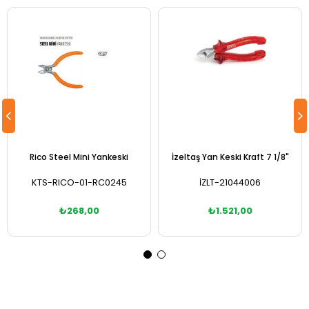
Rico Steel Mini Yankeski
İzeltaş Yan Keski Kraft 7 1/8"
KTS-RICO-01-RC0245
İZLT-21044006
₺268,00
₺1.521,00
Sepete Ekle
Sepete Ekle