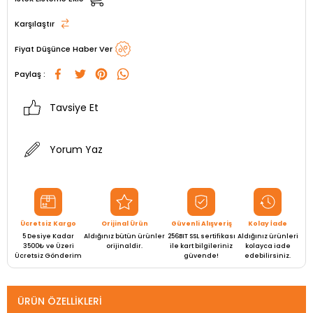
Karşılaştır
Fiyat Düşünce Haber Ver
Paylaş :
Tavsiye Et
Yorum Yaz
Ücretsiz Kargo
Orijinal Ürün
Güvenli Alışveriş
Kolay İade
5 Desiye Kadar
Aldığınız bütün ürünler
256BIT SSL sertifikası
Aldığınız ürünleri
3500₺ ve Üzeri
orijinaldir.
ile kart bilgileriniz
kolayca iade
Ücretsiz Gönderim
güvende!
edebilirsiniz.
ÜRÜN ÖZELLIKLERI