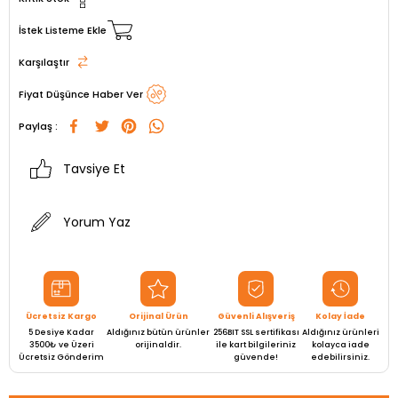
İstek Listeme Ekle
Karşılaştır
Fiyat Düşünce Haber Ver
Paylaş :
Tavsiye Et
Yorum Yaz
Ücretsiz Kargo
Orijinal Ürün
Güvenli Alışveriş
Kolay İade
5 Desiye Kadar
Aldığınız bütün ürünler
256BIT SSL sertifikası
Aldığınız ürünleri
3500₺ ve Üzeri
orijinaldir.
ile kart bilgileriniz
kolayca iade
Ücretsiz Gönderim
güvende!
edebilirsiniz.