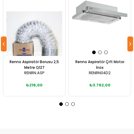
Renno Aspiratör Borusu 2,5
Renno Aspiratör Çift Motor
Metre Q127
İnox
RENRN.ASP
RENRN04D2
₺216,00
₺3.792,00
Sepete Ekle
Sepete Ekle