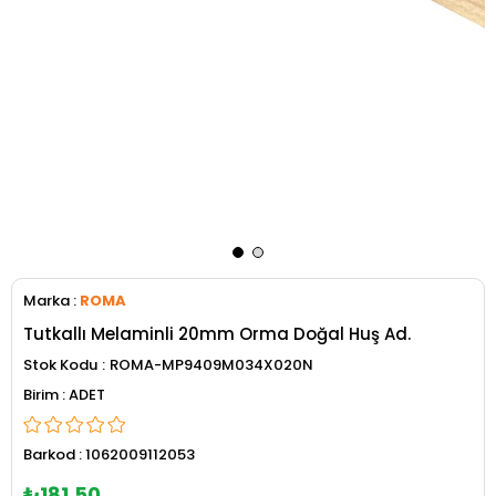
Marka
:
ROMA
Tutkallı Melaminli 20mm Orma Doğal Huş Ad.
Stok Kodu
ROMA-MP9409M034X020N
ADET
Barkod
:
1062009112053
₺181,50