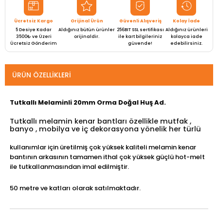
Ücretsiz Kargo
Orijinal Ürün
Güvenli Alışveriş
Kolay İade
5 Desiye Kadar
Aldığınız bütün ürünler
256BIT SSL sertifikası
Aldığınız ürünleri
3500₺ ve Üzeri
orijinaldir.
ile kart bilgileriniz
kolayca iade
Ücretsiz Gönderim
güvende!
edebilirsiniz.
ÜRÜN ÖZELLIKLERI
Tutkallı Melaminli 20mm Orma Doğal Huş Ad.
Tutkallı melamin kenar bantları özellikle mutfak ,
banyo , mobilya ve iç dekorasyona yönelik her türlü
kullanımlar için üretilmiş çok yüksek kaliteli melamin kenar
bantının arkasının tamamen ithal çok yüksek güçlü hot-melt
ile tutkallanmasından imal edilmiştir.
50 metre ve katları olarak satılmaktadır.