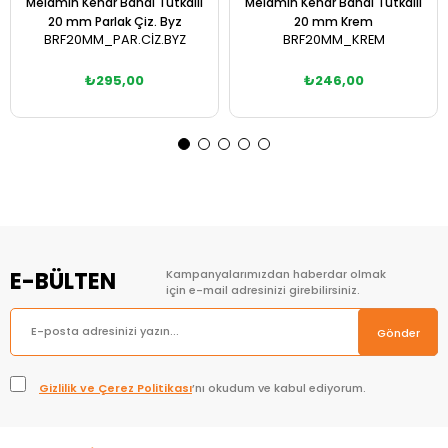
Melamin Kenar Bandı Tutkallı
Melamin Kenar Bandı Tutkallı
20 mm Parlak Çiz. Byz
20 mm Krem
BRF20MM_PAR.CİZ.BYZ
BRF20MM_KREM
₺295,00
₺246,00
Sepete Ekle
Sepete Ekle
E-BÜLTEN
Kampanyalarımızdan haberdar olmak
için e-mail adresinizi girebilirsiniz.
Gönder
Gizlilik ve Çerez Politikası
’nı okudum ve kabul ediyorum.