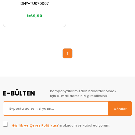
DNY-TU070007
₺69,90
Sepete Ekle
1
E-BÜLTEN
Kampanyalarımızdan haberdar olmak
için e-mail adresinizi girebilirsiniz.
Gönder
Gizlilik ve Çerez Politikası
’nı okudum ve kabul ediyorum.