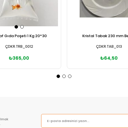
af Gıda Poşeti 1 Kg 20*30
Kristal Tabak 230 mm B
ÇDKR.TRB_0012
ÇDKR.TAB_013
₺365,00
₺64,50
Sepete Ekle
Sepete Ekle
olmak
.