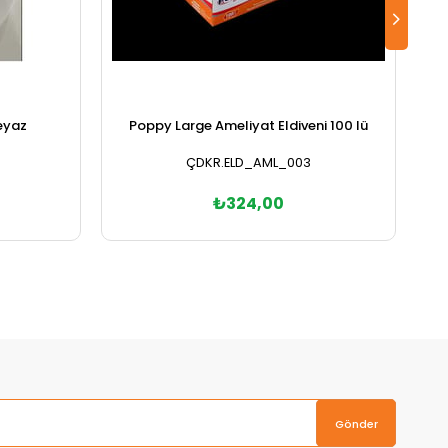
eyaz
Poppy Large Ameliyat Eldiveni 100 lü
P
ÇDKR.ELD_AML_003
₺324,00
Sepete Ekle
Gönder