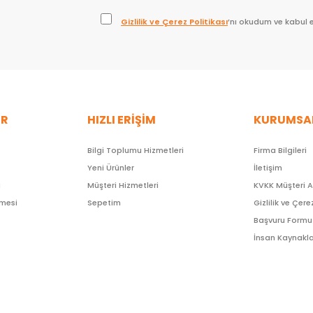
Gizlilik ve Çerez Politikası
’nı okudum ve kabul 
ER
HIZLI ERİŞİM
KURUMSA
Bilgi Toplumu Hizmetleri
Firma Bilgileri
Yeni Ürünler
İletişim
ı
Müşteri Hizmetleri
KVKK Müşteri 
şmesi
Sepetim
Gizlilik ve Çere
Başvuru Formu
İnsan Kaynakla