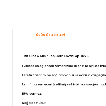
ÜRÜN ÖZELLIKLERI
Titiz Cips & Mısır Pop Corn Kovası Ap-9225
Evinizde en eğlenceli zamanızıda aileniz ile birlikte mısı
Estetik tasarımı ve sağlam yapısı ile evinizin vazgeçil
1.sınıf malzemeden üretilmiş ve hiçbir kansorojen ma
BPA içermez.
Doğa dostudur.