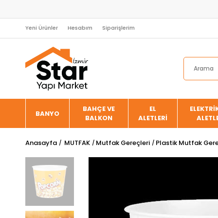
Yeni Ürünler
Hesabım
Siparişlerim
BAHÇE VE
EL
ELEKTRİK
BANYO
BALKON
ALETLERİ
ALETL
Anasayfa
MUTFAK
Mutfak Gereçleri
Plastik Mutfak Gere