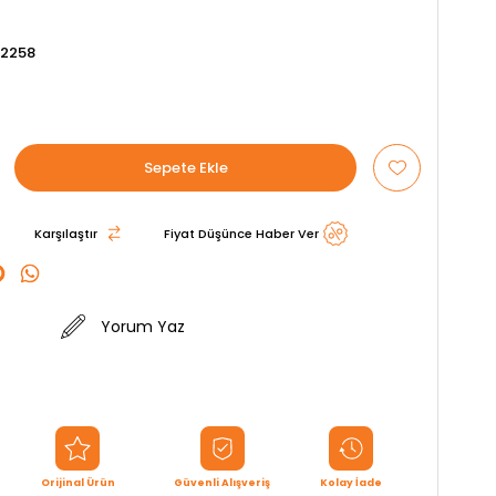
2258
Karşılaştır
Fiyat Düşünce Haber Ver
Yorum Yaz
Orijinal Ürün
Güvenli Alışveriş
Kolay İade