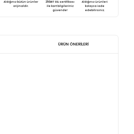
Aldığınız bütün ürünler
256BIT SSL sertifikası
Aldığınız ürünleri
orijinaldir.
ile kart bilgileriniz
kolayca iade
güvende!
edebilirsiniz.
ÜRÜN ÖNERILERI