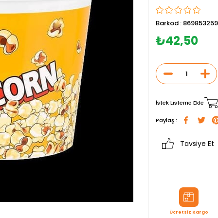
Barkod
:
869853259
₺42,50
İstek Listeme Ekle
Paylaş :
Tavsiye Et
Ücretsiz Kargo