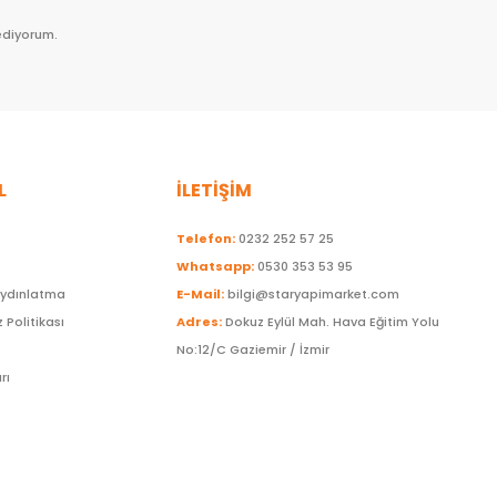
ediyorum.
L
İLETİŞİM
Telefon:
0232 252 57 25
Whatsapp:
0530 353 53 95
Aydınlatma
E-Mail:
bilgi@staryapimarket.com
z Politikası
Adres:
Dokuz Eylül Mah. Hava Eğitim Yolu
No:12/C Gaziemir / İzmir
rı