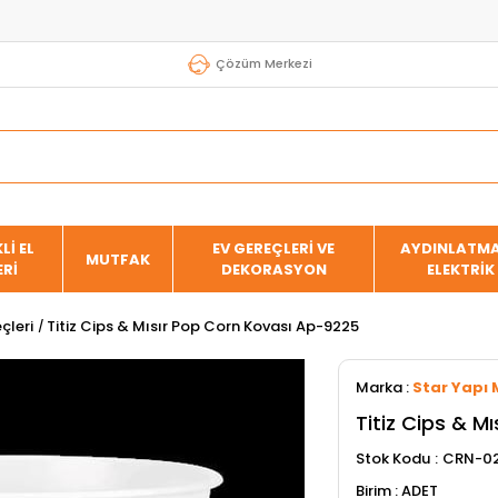
Çözüm Merkezi
Lİ EL
EV GEREÇLERİ VE
AYDINLATMA
MUTFAK
ERİ
DEKORASYON
ELEKTRİK
çleri
Titiz Cips & Mısır Pop Corn Kovası Ap-9225
Marka
:
Star Yapı 
Titiz Cips & M
Stok Kodu
CRN-02
ADET