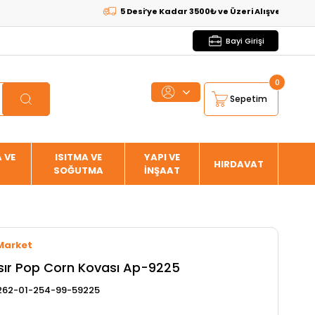
5 Desi’ye Kadar 3500₺ ve Üzeri Alışverişlerde
KARGO
Bayi Girişi
0
Sepetim
 VE
ISITMA VE
YAPI VE
HIRDAVAT
SOĞUTMA
İNŞAAT
Market
ısır Pop Corn Kovası Ap-9225
62-01-254-99-59225