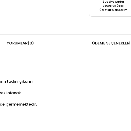
5 Desiye Kadar
3500₺ ve Üzeri
Ücretsiz Gönderim
YORUMLAR
(0)
ÖDEME SEÇENEKLERI
rın tadını çıkarın.
mezi olacak.
dde içermemektedir.