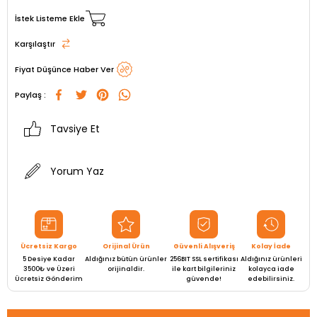
İstek Listeme Ekle
Karşılaştır
Fiyat Düşünce Haber Ver
Paylaş :
Tavsiye Et
Yorum Yaz
Ücretsiz Kargo
Orijinal Ürün
Güvenli Alışveriş
Kolay İade
5 Desiye Kadar
Aldığınız bütün ürünler
256BIT SSL sertifikası
Aldığınız ürünleri
3500₺ ve Üzeri
orijinaldir.
ile kart bilgileriniz
kolayca iade
Ücretsiz Gönderim
güvende!
edebilirsiniz.