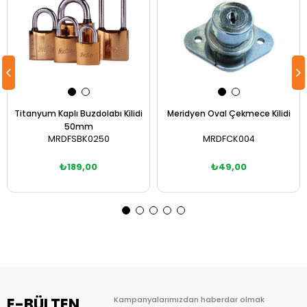
Titanyum Kaplı Buzdolabı Kilidi
Meridyen Oval Çekmece Kilidi
50mm
MRDFSBK0250
MRDFCK004
₺189,00
₺49,00
Sepete Ekle
Sepete Ekle
E-BÜLTEN
Kampanyalarımızdan haberdar olmak