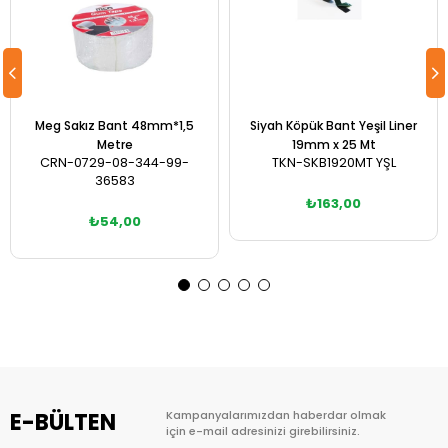
Meg Sakız Bant 48mm*1,5
Siyah Köpük Bant Yeşil Liner
Metre
19mm x 25 Mt
CRN-0729-08-344-99-
TKN-SKB1920MT YŞL
36583
₺163,00
₺54,00
Sepete Ekle
Sepete Ekle
E-BÜLTEN
Kampanyalarımızdan haberdar olmak
için e-mail adresinizi girebilirsiniz.