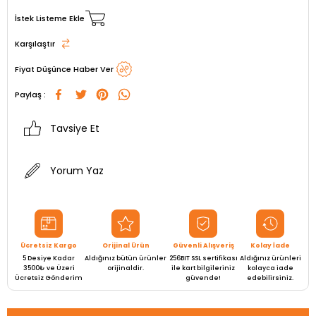
İstek Listeme Ekle
Karşılaştır
Fiyat Düşünce Haber Ver
Paylaş :
Tavsiye Et
Yorum Yaz
Ücretsiz Kargo
Orijinal Ürün
Güvenli Alışveriş
Kolay İade
5 Desiye Kadar
Aldığınız bütün ürünler
256BIT SSL sertifikası
Aldığınız ürünleri
3500₺ ve Üzeri
orijinaldir.
ile kart bilgileriniz
kolayca iade
Ücretsiz Gönderim
güvende!
edebilirsiniz.