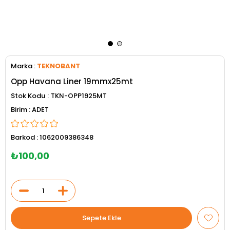
Marka
:
TEKNOBANT
Opp Havana Liner 19mmx25mt
Stok Kodu
TKN-OPP1925MT
ADET
Barkod
:
1062009386348
₺100,00