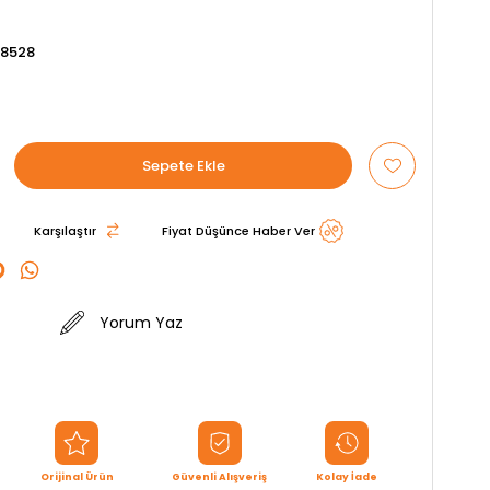
8528
Karşılaştır
Fiyat Düşünce Haber Ver
Yorum Yaz
Orijinal Ürün
Güvenli Alışveriş
Kolay İade