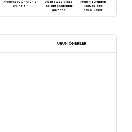
Aldığınız bütün ürünler
256BIT SSL sertifikası
Aldığınız ürünleri
orijinaldir.
ile kart bilgileriniz
kolayca iade
güvende!
edebilirsiniz.
ÜRÜN ÖNERILERI