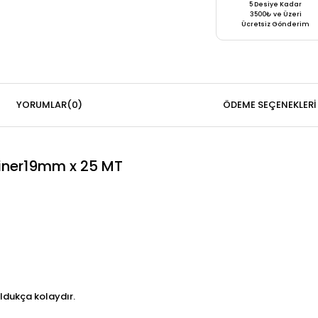
5 Desiye Kadar
3500₺ ve Üzeri
Ücretsiz Gönderim
YORUMLAR
(0)
ÖDEME SEÇENEKLERI
liner19mm x 25 MT
ldukça kolaydır.