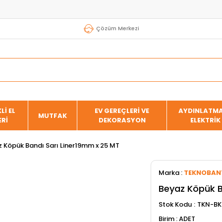
Çözüm Merkezi
Lİ EL
EV GEREÇLERİ VE
AYDINLATMA
MUTFAK
ERİ
DEKORASYON
ELEKTRİK
 Köpük Bandı Sarı Liner19mm x 25 MT
Marka
:
TEKNOBAN
Beyaz Köpük B
Stok Kodu
TKN-BK
ADET