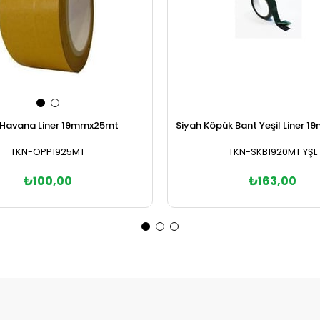
Havana Liner 19mmx25mt
Siyah Köpük Bant Yeşil Liner 1
TKN-OPP1925MT
TKN-SKB1920MT YŞL
₺100,00
₺163,00
Sepete Ekle
Sepete Ekle