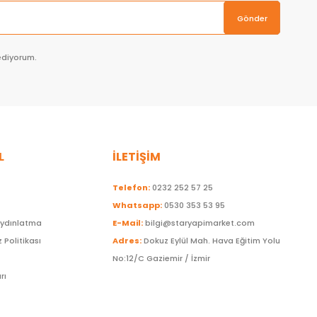
Gönder
ediyorum.
L
İLETİŞİM
Telefon:
0232 252 57 25
Whatsapp:
0530 353 53 95
Aydınlatma
E-Mail:
bilgi@staryapimarket.com
z Politikası
Adres:
Dokuz Eylül Mah. Hava Eğitim Yolu
No:12/C Gaziemir / İzmir
rı