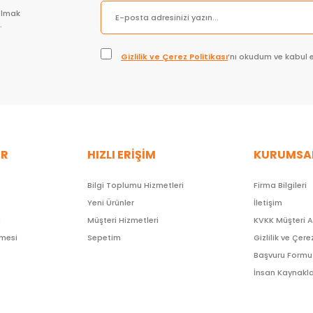
olmak
.
Gizlilik ve Çerez Politikası
’nı okudum ve kabul 
ER
HIZLI ERİŞİM
KURUMSA
Bilgi Toplumu Hizmetleri
Firma Bilgileri
Yeni Ürünler
İletişim
ı
Müşteri Hizmetleri
KVKK Müşteri 
şmesi
Sepetim
Gizlilik ve Çere
Başvuru Formu
İnsan Kaynakla