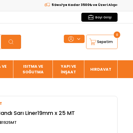
5 Desi’ye Kadar 3500₺ ve Üzeri Alışverişlerde
KARG
Bayi Girişi
0
Sepetim
 VE
ISITMA VE
YAPI VE
HIRDAVAT
SOĞUTMA
İNŞAAT
T
andı Sarı Liner19mm x 25 MT
B1925MT