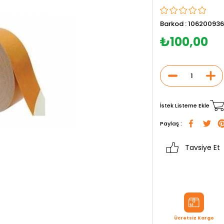
Barkod
:
106200936
₺100,00
İstek Listeme Ekle
Paylaş :
Tavsiye Et
Ücretsiz Kargo