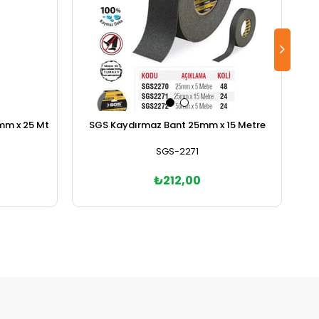
9mm x 25 Mt
SGS Kaydırmaz Bant 25mm x 15 Metre
SGS-2271
₺212,00
Sepete Ekle