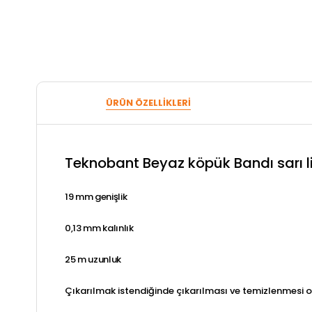
ÜRÜN ÖZELLIKLERI
Teknobant Beyaz köpük Bandı sarı 
19 mm genişlik
0,13 mm kalınlık
25 m uzunluk
Çıkarılmak istendiğinde çıkarılması ve temizlenmesi o