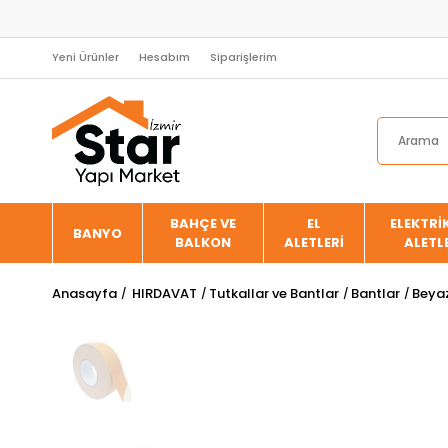
Yeni Ürünler
Hesabım
Siparişlerim
BAHÇE VE
EL
ELEKTRİK
BANYO
BALKON
ALETLERİ
ALETL
Anasayfa
HIRDAVAT
Tutkallar ve Bantlar
Bantlar
Beyaz