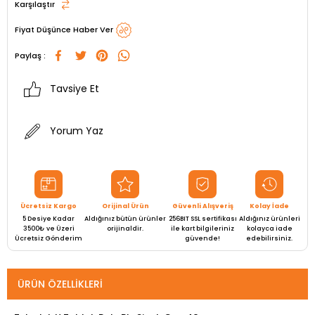
Karşılaştır
Fiyat Düşünce Haber Ver
Paylaş :
Tavsiye Et
Yorum Yaz
Ücretsiz Kargo
Orijinal Ürün
Güvenli Alışveriş
Kolay İade
5 Desiye Kadar
Aldığınız bütün ürünler
256BIT SSL sertifikası
Aldığınız ürünleri
3500₺ ve Üzeri
orijinaldir.
ile kart bilgileriniz
kolayca iade
Ücretsiz Gönderim
güvende!
edebilirsiniz.
ÜRÜN ÖZELLIKLERI