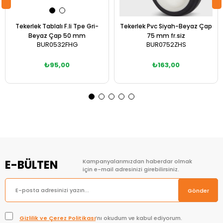
Tekerlek Tablalı F.li Tpe Gri-
Tekerlek Pvc Siyah-Beyaz Çap
Beyaz Çap 50 mm
75 mm fr.siz
BUR0532FHG
BUR0752ZHS
₺95,00
₺163,00
Sepete Ekle
Sepete Ekle
E-BÜLTEN
Kampanyalarımızdan haberdar olmak
için e-mail adresinizi girebilirsiniz.
Gönder
Gizlilik ve Çerez Politikası
’nı okudum ve kabul ediyorum.