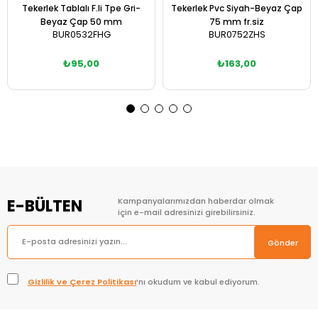
Tekerlek Tablalı F.li Tpe Gri-
Tekerlek Pvc Siyah-Beyaz Çap
Beyaz Çap 50 mm
75 mm fr.siz
BUR0532FHG
BUR0752ZHS
₺95,00
₺163,00
Sepete Ekle
Sepete Ekle
E-BÜLTEN
Kampanyalarımızdan haberdar olmak
için e-mail adresinizi girebilirsiniz.
Gönder
Gizlilik ve Çerez Politikası
’nı okudum ve kabul ediyorum.