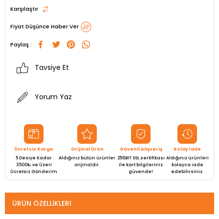
Karşılaştır
Fiyat Düşünce Haber Ver
Paylaş :
Tavsiye Et
Yorum Yaz
Ücretsiz Kargo
Orijinal Ürün
Güvenli Alışveriş
Kolay İade
5 Desiye Kadar
Aldığınız bütün ürünler
256BIT SSL sertifikası
Aldığınız ürünleri
3500₺ ve Üzeri
orijinaldir.
ile kart bilgileriniz
kolayca iade
Ücretsiz Gönderim
güvende!
edebilirsiniz.
ÜRÜN ÖZELLIKLERI