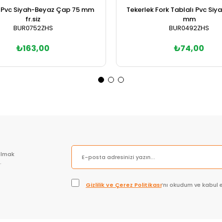
k Pvc Siyah-Beyaz Çap 75 mm
Tekerlek Fork Tablalı Pvc Si
fr.siz
mm
BUR0752ZHS
BUR0492ZHS
₺163,00
₺74,00
Sepete Ekle
Sepete Ekle
olmak
.
Gizlilik ve Çerez Politikası
’nı okudum ve kabul 