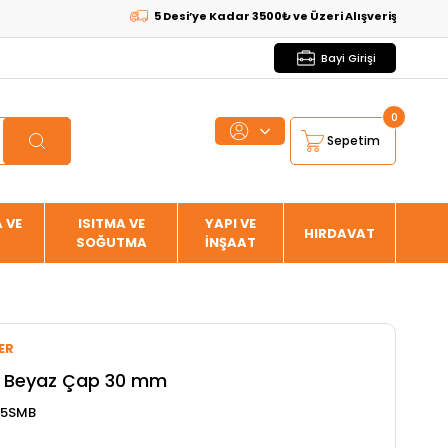
5 Desi’ye Kadar 3500₺ ve Üzeri Alışverişlerde
KARGO BE
Bayi Girişi
0
Sepetim
 VE
ISITMA VE
YAPI VE
HIRDAVAT
SOĞUTMA
İNŞAAT
ER
t Beyaz Çap 30 mm
65SMB