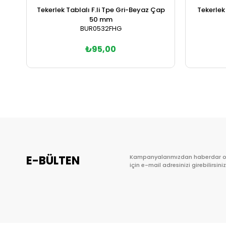
Tekerlek Tablalı F.li Tpe Gri-Beyaz Çap
Tekerle
50 mm
BUR0532FHG
₺95,00
Sepete Ekle
E-BÜLTEN
Kampanyalarımızdan haberdar 
için e-mail adresinizi girebilirsiniz