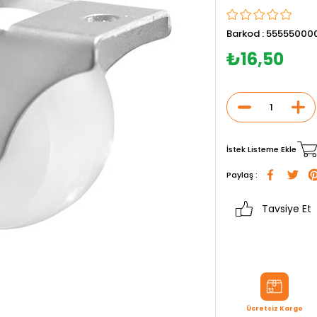
Barkod
:
55555000
₺16,50
İstek Listeme Ekle
Paylaş :
Tavsiye Et
Ücretsiz Kargo