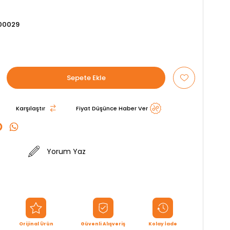
00029
Karşılaştır
Fiyat Düşünce Haber Ver
Yorum Yaz
Orijinal Ürün
Güvenli Alışveriş
Kolay İade