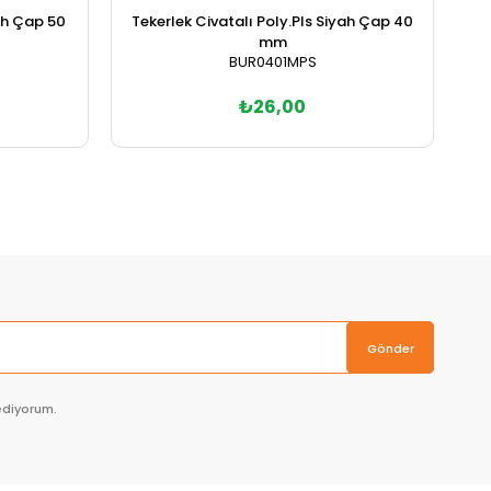
yah Çap 50
Tekerlek Civatalı Poly.Pls Siyah Çap 40
Te
mm
BUR0401MPS
₺26,00
Sepete Ekle
Gönder
ediyorum.