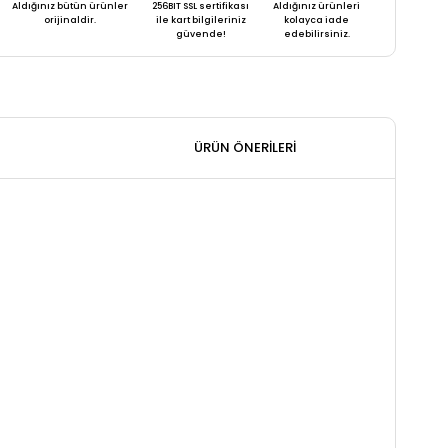
Aldığınız bütün ürünler
256BIT SSL sertifikası
Aldığınız ürünleri
orijinaldir.
ile kart bilgileriniz
kolayca iade
güvende!
edebilirsiniz.
ÜRÜN ÖNERILERI