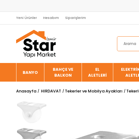
Yeni Ürünler
Hesabım
Siparişlerim
BAHÇE VE
EL
ELEKTRİK
BANYO
BALKON
ALETLERİ
ALETL
Anasayfa
HIRDAVAT
Tekerler ve Mobilya Ayakları
Tekerl