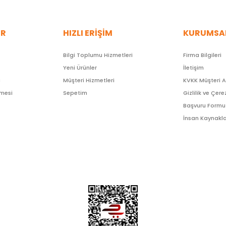
ER
HIZLI ERİŞİM
KURUMSA
Bilgi Toplumu Hizmetleri
Firma Bilgileri
Yeni Ürünler
İletişim
ı
Müşteri Hizmetleri
KVKK Müşteri 
şmesi
Sepetim
Gizlilik ve Çere
Başvuru Formu
İnsan Kaynakla