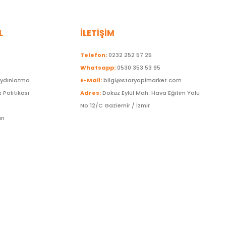
L
İLETİŞİM
Telefon:
0232 252 57 25
Whatsapp:
0530 353 53 95
Aydınlatma
E-Mail:
bilgi@staryapimarket.com
z Politikası
Adres:
Dokuz Eylül Mah. Hava Eğitim Yolu
No:12/C Gaziemir / İzmir
rı