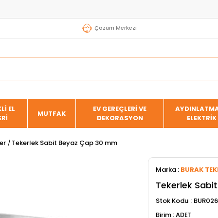
Çözüm Merkezi
Lİ EL
EV GEREÇLERİ VE
AYDINLATMA
MUTFAK
ERİ
DEKORASYON
ELEKTRİK
er
Tekerlek Sabit Beyaz Çap 30 mm
Marka
:
BURAK TEK
Tekerlek Sabi
Stok Kodu
BUR02
ADET