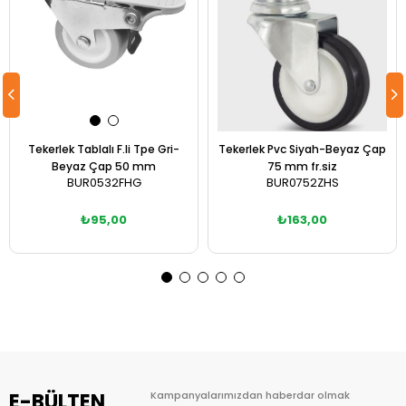
Tekerlek Tablalı F.li Tpe Gri-
Tekerlek Pvc Siyah-Beyaz Çap
Beyaz Çap 50 mm
75 mm fr.siz
BUR0532FHG
BUR0752ZHS
₺95,00
₺163,00
Sepete Ekle
Sepete Ekle
E-BÜLTEN
Kampanyalarımızdan haberdar olmak