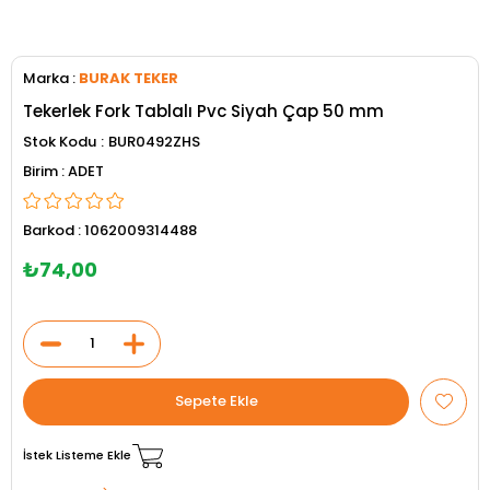
Marka
:
BURAK TEKER
Tekerlek Fork Tablalı Pvc Siyah Çap 50 mm
Stok Kodu
BUR0492ZHS
ADET
Barkod
:
1062009314488
₺74,00
İstek Listeme Ekle