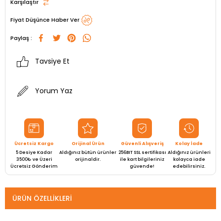
Karşılaştır
Fiyat Düşünce Haber Ver
Paylaş :
Tavsiye Et
Yorum Yaz
Ücretsiz Kargo
Orijinal Ürün
Güvenli Alışveriş
Kolay İade
5 Desiye Kadar
Aldığınız bütün ürünler
256BIT SSL sertifikası
Aldığınız ürünleri
3500₺ ve Üzeri
orijinaldir.
ile kart bilgileriniz
kolayca iade
Ücretsiz Gönderim
güvende!
edebilirsiniz.
ÜRÜN ÖZELLIKLERI