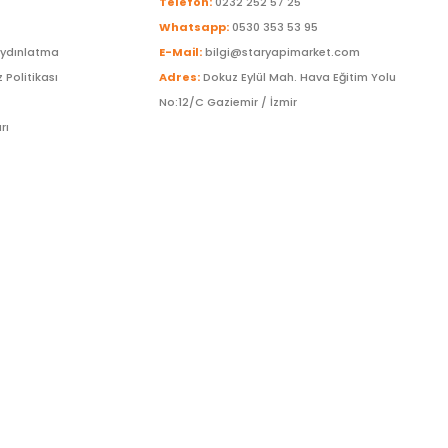
Telefon:
0232 252 57 25
Whatsapp:
0530 353 53 95
Aydınlatma
E-Mail:
bilgi@staryapimarket.com
z Politikası
Adres:
Dokuz Eylül Mah. Hava Eğitim Yolu
No:12/C Gaziemir / İzmir
rı