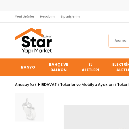
Yeni Ürünler
Hesabım
Siparişlerim
BAHÇE VE
EL
ELEKTRİK
BANYO
BALKON
ALETLERİ
ALETL
Anasayfa
HIRDAVAT
Tekerler ve Mobilya Ayakları
Tekerl