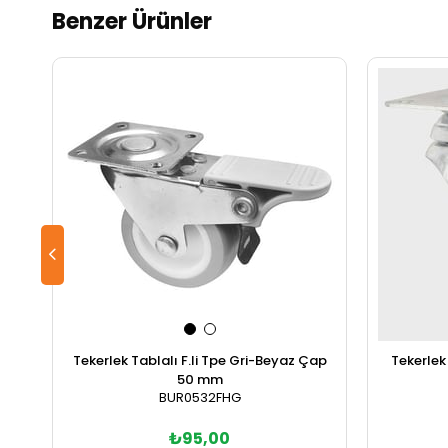
Benzer Ürünler
Tekerlek Tablalı F.li Tpe Gri-Beyaz Çap
Tekerle
50 mm
BUR0532FHG
₺95,00