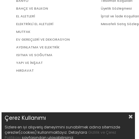
BANYO
Teslimat Koşulları
BAHÇE VE BALKON
Üyelik Sözleşmesi
EL ALETLERİ
İptal ve İade Koşullar
ELEKTRİKLİ EL ALETLERİ
Mesafeli Satış Sözle
MUTFAK
EV GEREÇLERİ VE DEKORASYON
AYDINLATMA VE ELEKTRİK
ISITMA VE SOĞUTMA
YAPI VE İNŞAAT
HIRDAVAT
Çerez Kullanımı
Sizlere en iyi alışveriş deneyimini sunabilmek adına sitemizde
çerezler(cookies) kullanmaktayız. Detaylara
Gizlilik ve Çerez
Politikası
sayfasından ulaşabilirsiniz.