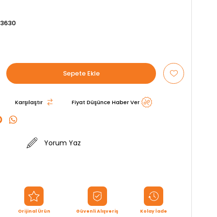
53630
Karşılaştır
Fiyat Düşünce Haber Ver
Yorum Yaz
Orijinal Ürün
Güvenli Alışveriş
Kolay İade