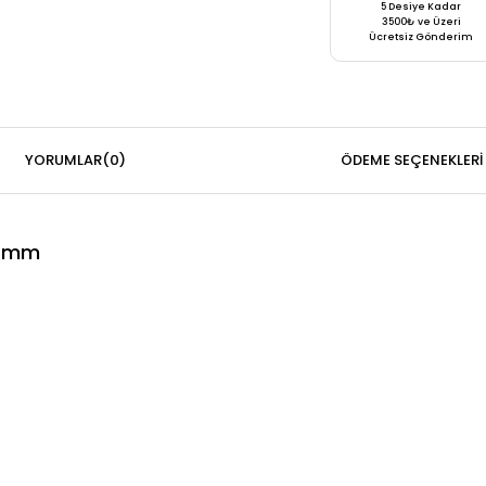
5 Desiye Kadar
3500₺ ve Üzeri
Ücretsiz Gönderim
YORUMLAR
(0)
ÖDEME SEÇENEKLERI
0 mm