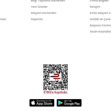
Bilgi Toplumu Hizmetleri
Firma Bilgileri
Yeni Ürünler
İletişim
ı
Müşteri Hizmetleri
KVKK Müşteri 
şmesi
Sepetim
Gizlilik ve Çere
Başvuru Formu
İnsan Kaynakla