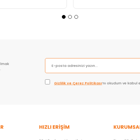
Sepete Ekle
Sepete Ekle
olmak
.
Gizlilik ve Çerez Politikası
’nı okudum ve kabul 
ER
HIZLI ERİŞİM
KURUMSA