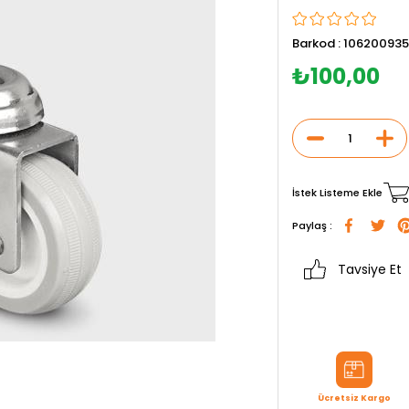
Barkod
:
10620093
₺100,00
İstek Listeme Ekle
Paylaş :
Tavsiye Et
Ücretsiz Kargo