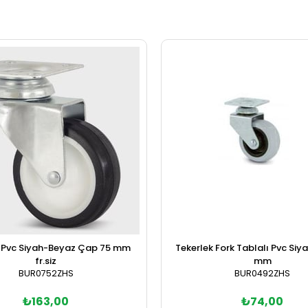
k Pvc Siyah-Beyaz Çap 75 mm
Tekerlek Fork Tablalı Pvc Si
fr.siz
mm
BUR0752ZHS
BUR0492ZHS
₺163,00
₺74,00