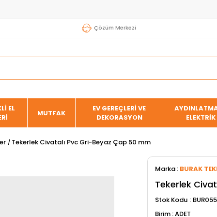
Çözüm Merkezi
Lİ EL
EV GEREÇLERİ VE
AYDINLATMA
MUTFAK
ERİ
DEKORASYON
ELEKTRİK
er
Tekerlek Civatalı Pvc Gri-Beyaz Çap 50 mm
Marka
:
BURAK TEK
Tekerlek Civa
Stok Kodu
BUR055
ADET