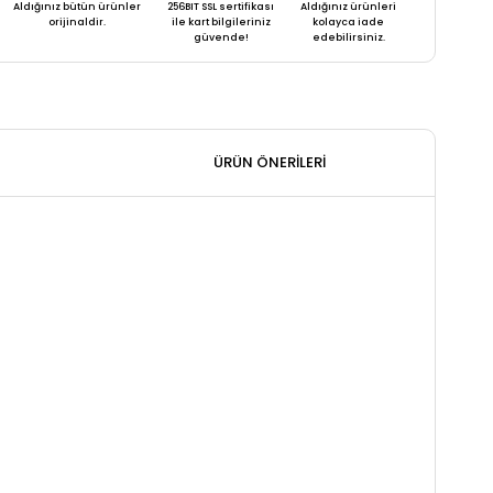
Aldığınız bütün ürünler
256BIT SSL sertifikası
Aldığınız ürünleri
orijinaldir.
ile kart bilgileriniz
kolayca iade
güvende!
edebilirsiniz.
ÜRÜN ÖNERILERI