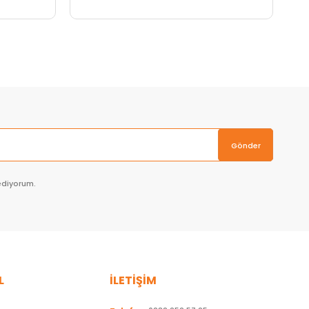
Sepete Ekle
Gönder
ediyorum.
L
İLETİŞİM