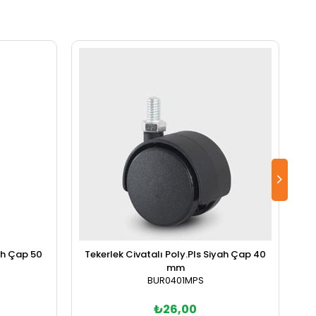
yah Çap 50
Tekerlek Civatalı Poly.Pls Siyah Çap 40
Te
mm
BUR0401MPS
₺26,00