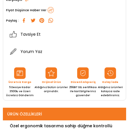
Fiyat Düşünce Haber Ver
Paylaş :
Tavsiye Et
Yorum Yaz
Ücretsiz Kargo
Orijinal Ürün
Güvenli Alışveriş
Kolay İade
5 Desiye Kadar
Aldığınız bütün ürünler
256BIT SSL sertifikası
Aldığınız ürünleri
3500₺ ve Üzeri
orijinaldir.
ile kart bilgileriniz
kolayca iade
Ücretsiz Gönderim
güvende!
edebilirsiniz.
ÜRÜN ÖZELLIKLERI
Özel ergonomik tasarıma sahip düğme kontrollü