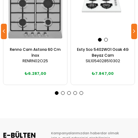
Renno Cam Astorıa 60 Cm
Esty Sco 5402WO1 Ocak 4G
İnox
Beyaz Cam
RENRN02O25
SIL1054028510302
₺6.287,00
₺7.847,00
Sepete Ekle
Sepete Ekle
E-BÜLTEN
Kampanyalarımızdan haberdar olmak