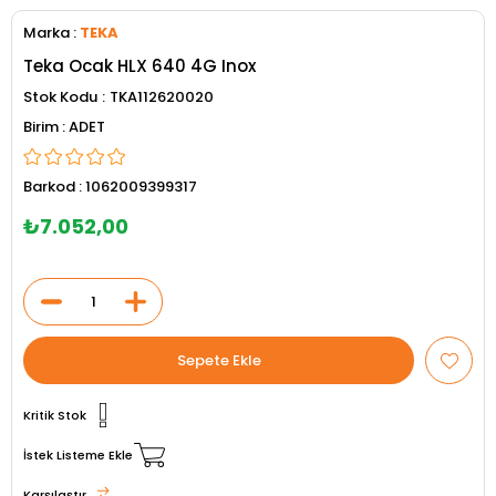
Marka
:
TEKA
Teka Ocak HLX 640 4G Inox
Stok Kodu
TKA112620020
ADET
Barkod
:
1062009399317
₺7.052,00
Kritik Stok
İstek Listeme Ekle
Karşılaştır