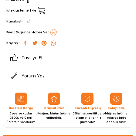
İstek Listeme Ekle
Karşılaştır
Fiyat Düşünce Haber Ver
Paylaş :
Tavsiye Et
Yorum Yaz
Ücretsiz Kargo
Orijinal Ürün
Güvenli Alışveriş
Kolay İade
5 Desiye Kadar
Aldığınız bütün ürünler
256BIT SSL sertifikası
Aldığınız ürünleri
3500₺ ve Üzeri
orijinaldir.
ile kart bilgileriniz
kolayca iade
Ücretsiz Gönderim
güvende!
edebilirsiniz.