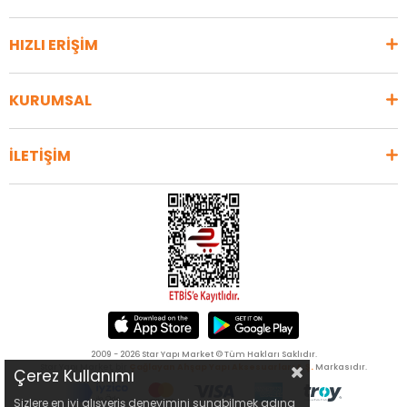
HIZLI ERİŞİM
KURUMSAL
İLETİŞİM
2009 - 2026 Star Yapı Market © Tüm Hakları Saklıdır.
Star Yapı Market, bir
Çağlayan Ahşap Yapı Aksesuarları A.Ş.
Markasıdır.
Çerez Kullanımı
Sizlere en iyi alışveriş deneyimini sunabilmek adına