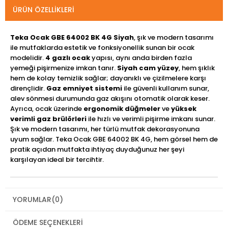
ÜRÜN ÖZELLIKLERI
Teka Ocak GBE 64002 BK 4G Siyah
, şık ve modern tasarımı
ile mutfaklarda estetik ve fonksiyonellik sunan bir ocak
modelidir.
4 gazlı ocak
yapısı, aynı anda birden fazla
yemeği pişirmenize imkan tanır.
Siyah cam yüzey
, hem şıklık
hem de kolay temizlik sağlar; dayanıklı ve çizilmelere karşı
dirençlidir.
Gaz emniyet sistemi
ile güvenli kullanım sunar,
alev sönmesi durumunda gaz akışını otomatik olarak keser.
Ayrıca, ocak üzerinde
ergonomik düğmeler
ve
yüksek
verimli gaz brülörleri
ile hızlı ve verimli pişirme imkanı sunar.
Şık ve modern tasarımı, her türlü mutfak dekorasyonuna
uyum sağlar. Teka Ocak GBE 64002 BK 4G, hem görsel hem de
pratik açıdan mutfakta ihtiyaç duyduğunuz her şeyi
karşılayan ideal bir tercihtir.
YORUMLAR
(0)
ÖDEME SEÇENEKLERI