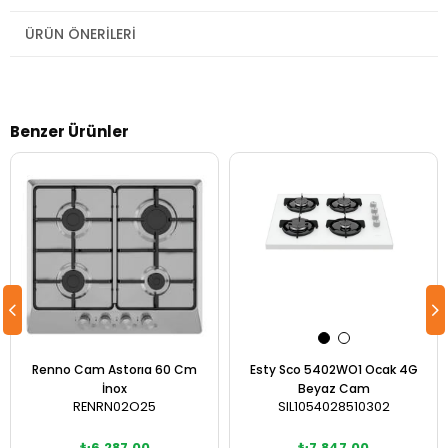
ÜRÜN ÖNERILERI
Benzer Ürünler
Renno Cam Astorıa 60 Cm
Esty Sco 5402WO1 Ocak 4G
İnox
Beyaz Cam
RENRN02O25
SIL1054028510302
₺6.287,00
₺7.847,00