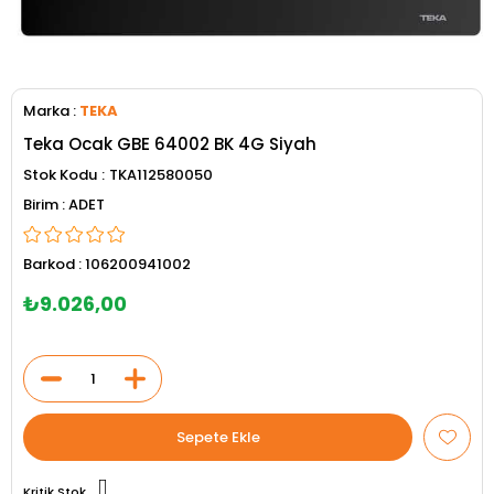
Marka
:
TEKA
Teka Ocak GBE 64002 BK 4G Siyah
Stok Kodu
TKA112580050
ADET
Barkod
:
106200941002
₺9.026,00
Kritik Stok