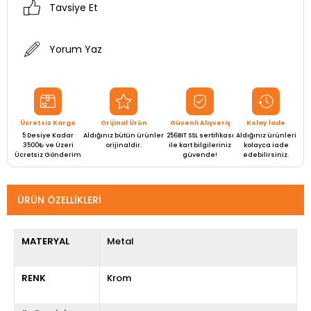
Tavsiye Et
Yorum Yaz
Ücretsiz Kargo
Orijinal Ürün
Güvenli Alışveriş
Kolay İade
5 Desiye Kadar
Aldığınız bütün ürünler
256BIT SSL sertifikası
Aldığınız ürünleri
3500₺ ve Üzeri
orijinaldir.
ile kart bilgileriniz
kolayca iade
Ücretsiz Gönderim
güvende!
edebilirsiniz.
ÜRÜN ÖZELLIKLERI
MATERYAL
Metal
RENK
Krom