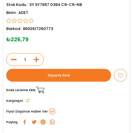
Stok Kodu
SY.SY7657 0384 CR-CR-NB
ADET
Barkod
:
8692617260773
₺226,79
İstek Listeme Ekle
Karşılaştır
Fiyat Düşünce Haber Ver
Paylaş :