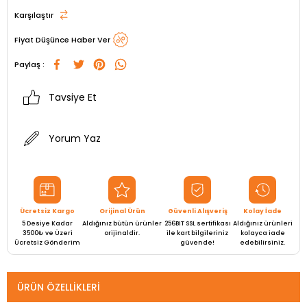
Karşılaştır
Fiyat Düşünce Haber Ver
Paylaş :
Tavsiye Et
Yorum Yaz
Ücretsiz Kargo
Orijinal Ürün
Güvenli Alışveriş
Kolay İade
5 Desiye Kadar
Aldığınız bütün ürünler
256BIT SSL sertifikası
Aldığınız ürünleri
3500₺ ve Üzeri
orijinaldir.
ile kart bilgileriniz
kolayca iade
Ücretsiz Gönderim
güvende!
edebilirsiniz.
ÜRÜN ÖZELLIKLERI