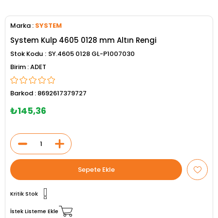
Marka
:
SYSTEM
System Kulp 4605 0128 mm Altın Rengi
Stok Kodu
SY.4605 0128 GL-P1007030
ADET
Barkod
:
8692617379727
₺145,36
Kritik Stok
İstek Listeme Ekle