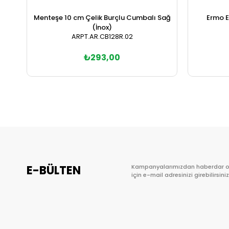
Menteşe 10 cm Çelik Burçlu Cumbalı Sağ
Ermo E
(İnox)
ARPT.AR.CB128R.02
₺293,00
Sepete Ekle
E-BÜLTEN
Kampanyalarımızdan haberdar 
için e-mail adresinizi girebilirsiniz