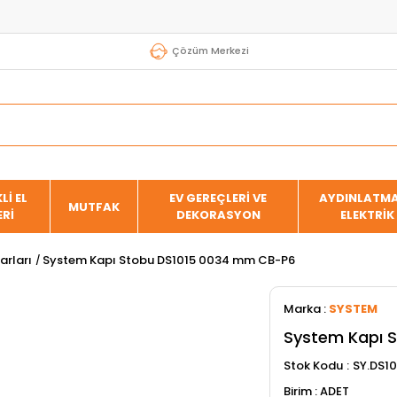
Çözüm Merkezi
Lİ EL
EV GEREÇLERİ VE
AYDINLATMA
MUTFAK
ERİ
DEKORASYON
ELEKTRİK
arları
System Kapı Stobu DS1015 0034 mm CB-P6
Marka
:
SYSTEM
System Kapı 
Stok Kodu
SY.DS1
ADET