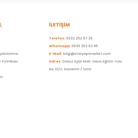
L
İLETİŞİM
Telefon:
0232 252 57 25
Whatsapp:
0530 353 53 95
Aydınlatma
E-Mail:
bilgi@staryapimarket.com
z Politikası
Adres:
Dokuz Eylül Mah. Hava Eğitim Yolu
No:12/C Gaziemir / İzmir
rı