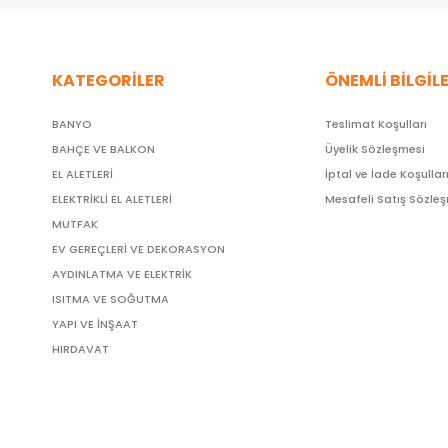
KATEGORİLER
ÖNEMLİ BİLGİL
BANYO
Teslimat Koşulları
BAHÇE VE BALKON
Üyelik Sözleşmesi
EL ALETLERİ
İptal ve İade Koşullar
ELEKTRİKLİ EL ALETLERİ
Mesafeli Satış Sözle
MUTFAK
EV GEREÇLERİ VE DEKORASYON
AYDINLATMA VE ELEKTRİK
ISITMA VE SOĞUTMA
YAPI VE İNŞAAT
HIRDAVAT