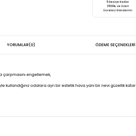
5 Desiye Kadar
3500₺ ve Üzeri
Ücretsiz Gönderim
YORUMLAR
(0)
ÖDEME SEÇENEKLERI
ara çarpmasını engellemek,
e kullandığınız odalara ayrı bir estetik hava yani bir nevi güzellik katar