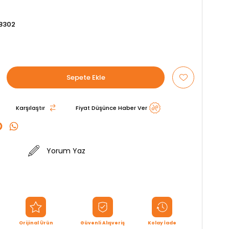
8302
Karşılaştır
Fiyat Düşünce Haber Ver
Yorum Yaz
Orijinal Ürün
Güvenli Alışveriş
Kolay İade