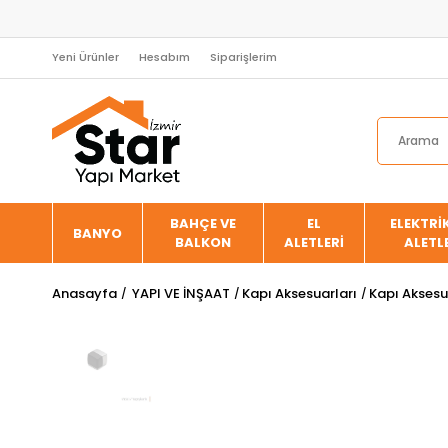
Yeni Ürünler
Hesabım
Siparişlerim
BAHÇE VE
EL
ELEKTRİK
BANYO
BALKON
ALETLERİ
ALETL
Anasayfa
YAPI VE İNŞAAT
Kapı Aksesuarları
Kapı Aksesu