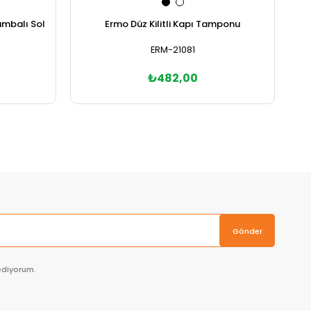
umbalı Sol
Ermo Düz Kilitli Kapı Tamponu
ERM-21081
₺482,00
Sepete Ekle
Gönder
ediyorum.