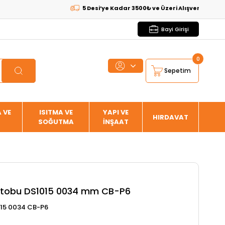
5 Desi’ye Kadar 3500₺ ve Üzeri Alışverişlerde
KARG
Bayi Girişi
0
Sepetim
 VE
ISITMA VE
YAPI VE
HIRDAVAT
SOĞUTMA
İNŞAAT
Stobu DS1015 0034 mm CB-P6
015 0034 CB-P6