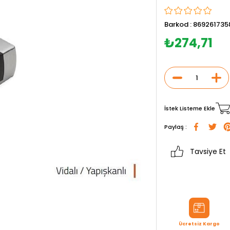
Barkod
:
869261735
₺274,71
İstek Listeme Ekle
Paylaş :
Tavsiye Et
Ücretsiz Kargo