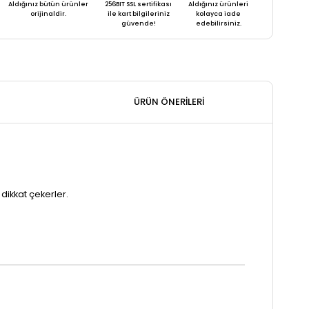
Aldığınız bütün ürünler
256BIT SSL sertifikası
Aldığınız ürünleri
orijinaldir.
ile kart bilgileriniz
kolayca iade
güvende!
edebilirsiniz.
ÜRÜN ÖNERILERI
 dikkat çekerler.