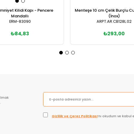
mniyet Kilidi Kapı - Pencere
Menteşe 10 cm Çelik Burçlu C
Mandallı
(İnox)
ERM-83090
ARPT.AR.CB128L.02
₺84,83
₺293,00
Sepete Ekle
Sepete Ekle
olmak
.
Gizlilik ve Çerez Politikası
’nı okudum ve kabul 