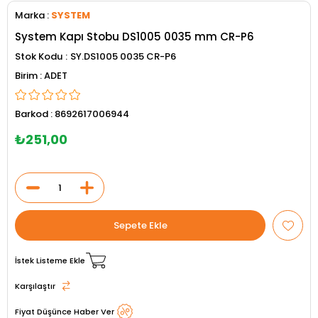
Marka
:
SYSTEM
System Kapı Stobu DS1005 0035 mm CR-P6
Stok Kodu
SY.DS1005 0035 CR-P6
ADET
Barkod
:
8692617006944
₺251,00
İstek Listeme Ekle
Karşılaştır
Fiyat Düşünce Haber Ver