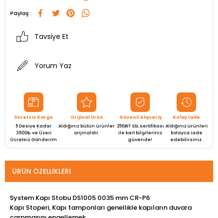
Paylaş :
Tavsiye Et
Yorum Yaz
Ücretsiz Kargo
Orijinal Ürün
Güvenli Alışveriş
Kolay İade
5 Desiye Kadar
Aldığınız bütün ürünler
256BIT SSL sertifikası
Aldığınız ürünleri
3500₺ ve Üzeri
orijinaldir.
ile kart bilgileriniz
kolayca iade
Ücretsiz Gönderim
güvende!
edebilirsiniz.
ÜRÜN ÖZELLIKLERI
System Kapı Stobu DS1005 0035 mm CR-P6
Kapı Stoperi, Kapı tamponları genellikle kapıların duvara
çarpmasını engellemek,