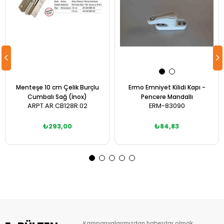
Menteşe 10 cm Çelik Burçlu
Ermo Emniyet Kilidi Kapı -
Cumbalı Sağ (İnox)
Pencere Mandallı
ARPT.AR.CB128R.02
ERM-83090
₺293,00
₺84,83
Sepete Ekle
Sepete Ekle
Kampanyalarımızdan haberdar olmak