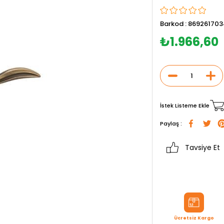
Barkod
:
86926170
₺1.966,60
İstek Listeme Ekle
Paylaş :
Tavsiye Et
Ücretsiz Kargo