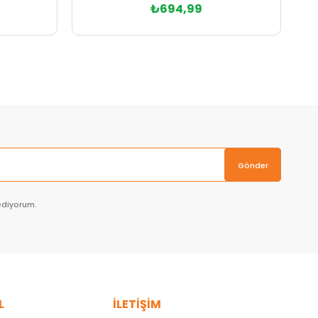
₺694,99
Sepete Ekle
Gönder
ediyorum.
L
İLETİŞİM