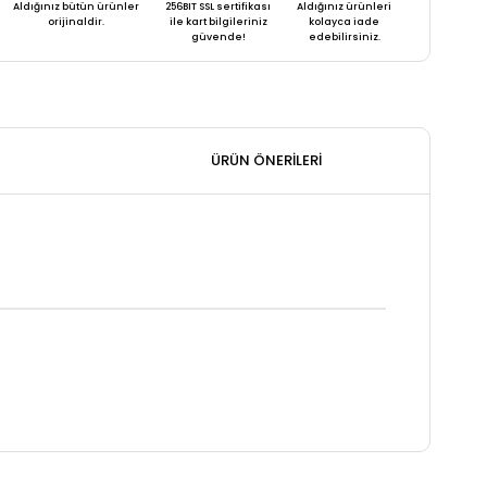
Aldığınız bütün ürünler
256BIT SSL sertifikası
Aldığınız ürünleri
orijinaldir.
ile kart bilgileriniz
kolayca iade
güvende!
edebilirsiniz.
ÜRÜN ÖNERILERI