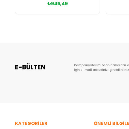
₺945,49
Sepete Ekle
E-BÜLTEN
Kampanyalarımızdan haberdar 
için e-mail adresinizi girebilirsiniz
KATEGORİLER
ÖNEMLİ BİLGİL