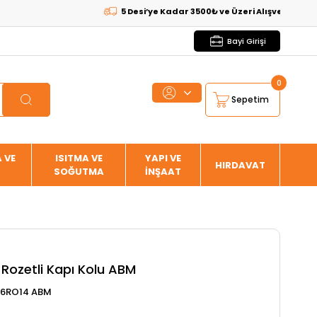
5 Desi’ye Kadar 3500₺ ve Üzeri Alışverişlerde
KARG
Bayi Girişi
0
Sepetim
 VE
ISITMA VE
YAPI VE
HIRDAVAT
SOĞUTMA
İNŞAAT
Rozetli Kapı Kolu ABM
26RO14 ABM