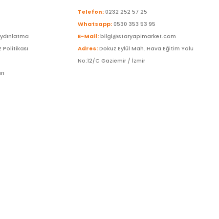
Telefon:
0232 252 57 25
Whatsapp:
0530 353 53 95
Aydınlatma
E-Mail:
bilgi@staryapimarket.com
z Politikası
Adres:
Dokuz Eylül Mah. Hava Eğitim Yolu
No:12/C Gaziemir / İzmir
rı