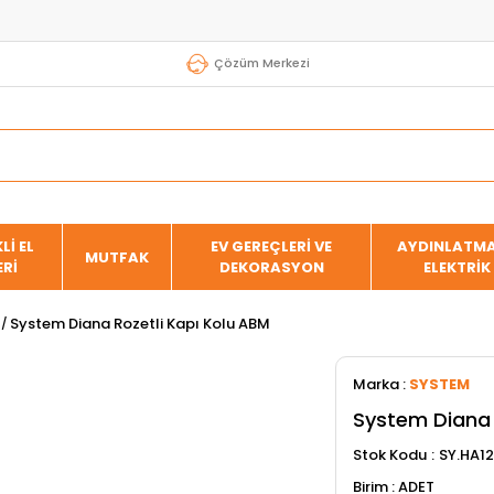
Çözüm Merkezi
Lİ EL
EV GEREÇLERİ VE
AYDINLATMA
MUTFAK
ERİ
DEKORASYON
ELEKTRİK
System Diana Rozetli Kapı Kolu ABM
Marka
:
SYSTEM
System Diana 
Stok Kodu
SY.HA1
ADET