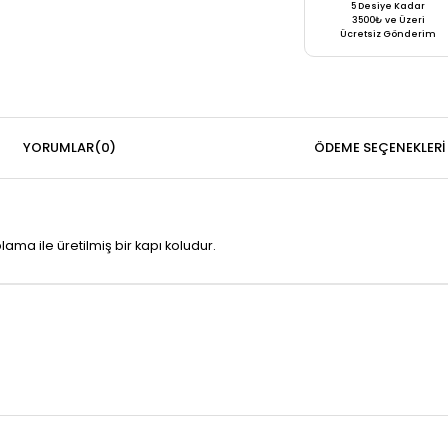
5 Desiye Kadar
3500₺ ve Üzeri
Ücretsiz Gönderim
YORUMLAR
(0)
ÖDEME SEÇENEKLERI
ama ile üretilmiş bir kapı koludur.