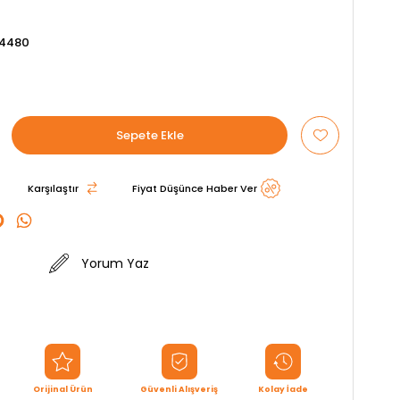
34480
Karşılaştır
Fiyat Düşünce Haber Ver
Yorum Yaz
Orijinal Ürün
Güvenli Alışveriş
Kolay İade