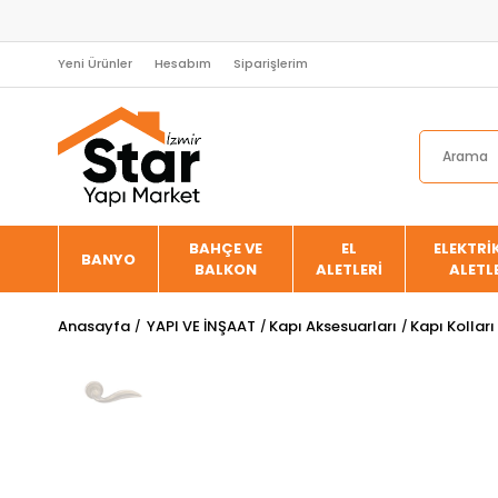
Yeni Ürünler
Hesabım
Siparişlerim
BAHÇE VE
EL
ELEKTRİK
BANYO
BALKON
ALETLERİ
ALETL
Anasayfa
YAPI VE İNŞAAT
Kapı Aksesuarları
Kapı Kolları