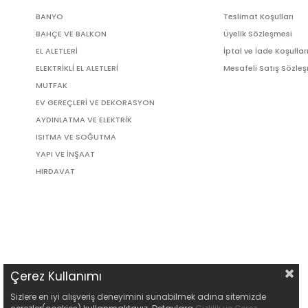
BANYO
Teslimat Koşulları
BAHÇE VE BALKON
Üyelik Sözleşmesi
EL ALETLERİ
İptal ve İade Koşullar
ELEKTRİKLİ EL ALETLERİ
Mesafeli Satış Sözle
MUTFAK
EV GEREÇLERİ VE DEKORASYON
AYDINLATMA VE ELEKTRİK
ISITMA VE SOĞUTMA
YAPI VE İNŞAAT
HIRDAVAT
Çerez Kullanımı
Sizlere en iyi alışveriş deneyimini sunabilmek adına sitemizde