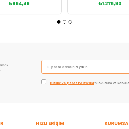
₺864,49
₺1.275,90
Sepete Ekle
Sepete Ekle
olmak
.
Gizlilik ve Çerez Politikası
’nı okudum ve kabul 
ER
HIZLI ERİŞİM
KURUMSA