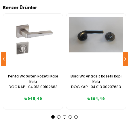
Benzer Ürünler
Penta Wc Saten Rozetli Kapı
Bora Wc Antrasit Rozetli Kapı
Kolu
Kolu
DOG.KAP.-04 013 00102683
DOG.KAP.-04 013 00207683
₺945,49
₺864,49
Sepete Ekle
Sepete Ekle