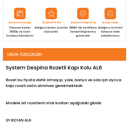
Ücretsiz Kargo
Orijinal Ürün
Güvenli Alışveriş
Kolay İade
5 Desiye Kadar
Aldığınız bütün ürünler
256BIT SSL sertifikası
Aldığınız ürünleri
3500₺ ve Üzeri
orijinaldir.
ile kart bilgileriniz
kolayca iade
Ücretsiz Gönderim
güvende!
edebilirsiniz.
ÜRÜN ÖZELLIKLERI
System Despina Rozetli Kapı Kolu AL6
Rozet bu fiyata dahil olmayıp; yale, banyo ve oda için ayrıca
kapı rozeti satın alınması gerekmektedir.
Modele ait rozetlerin stok kodları aşağıdaki gibidir.
SY.RO14N AL6