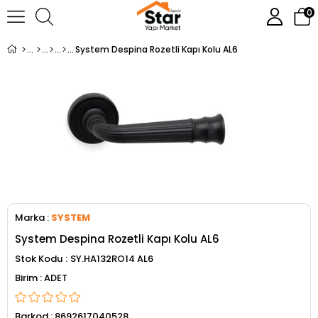
0
System Despina Rozetli Kapı Kolu AL6
Marka
:
SYSTEM
System Despina Rozetli Kapı Kolu AL6
Stok Kodu
SY.HA132RO14 AL6
ADET
Barkod
:
8692617040528