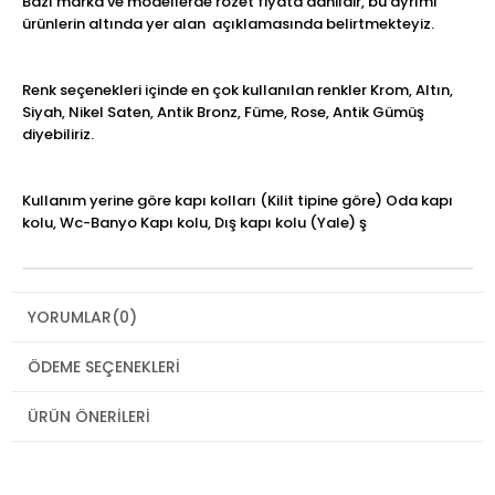
Bazı marka ve modellerde rozet fiyata dahildir, bu ayrımı
ürünlerin altında yer alan açıklamasında belirtmekteyiz.
Renk seçenekleri içinde en çok kullanılan renkler Krom, Altın,
Siyah, Nikel Saten, Antik Bronz, Füme, Rose, Antik Gümüş
diyebiliriz.
Kullanım yerine göre kapı kolları (Kilit tipine göre) Oda kapı
kolu, Wc-Banyo Kapı kolu, Dış kapı kolu (Yale) ş
YORUMLAR
(0)
ÖDEME SEÇENEKLERI
ÜRÜN ÖNERILERI