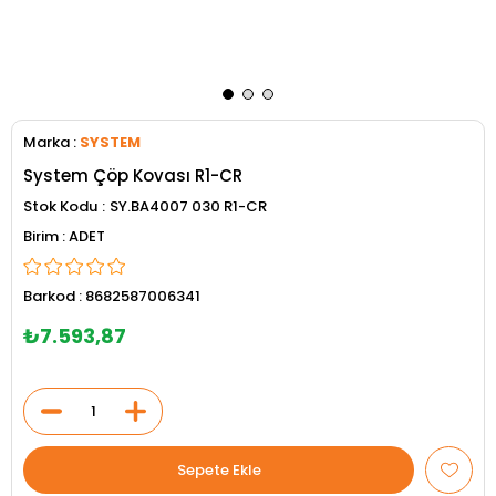
Marka
:
SYSTEM
System Çöp Kovası R1-CR
Stok Kodu
SY.BA4007 030 R1-CR
ADET
Barkod
:
8682587006341
₺7.593,87