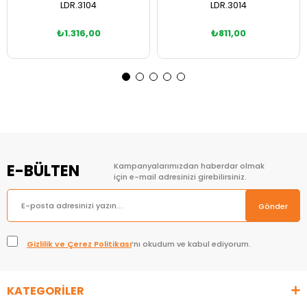
LDR.3104
LDR.3014
₺1.316,00
₺811,00
Sepete Ekle
Sepete Ekle
E-BÜLTEN
Kampanyalarımızdan haberdar olmak
için e-mail adresinizi girebilirsiniz.
Gönder
Gizlilik ve Çerez Politikası
’nı okudum ve kabul ediyorum.
KATEGORİLER