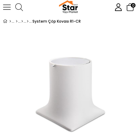
0
System Çöp Kovası R1-CR