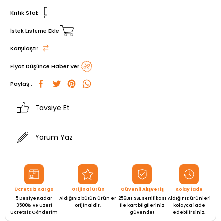
Kritik Stok
İstek Listeme Ekle
Karşılaştır
Fiyat Düşünce Haber Ver
Paylaş :
Tavsiye Et
Yorum Yaz
Ücretsiz Kargo
Orijinal Ürün
Güvenli Alışveriş
Kolay İade
5 Desiye Kadar
Aldığınız bütün ürünler
256BIT SSL sertifikası
Aldığınız ürünleri
3500₺ ve Üzeri
orijinaldir.
ile kart bilgileriniz
kolayca iade
Ücretsiz Gönderim
güvende!
edebilirsiniz.