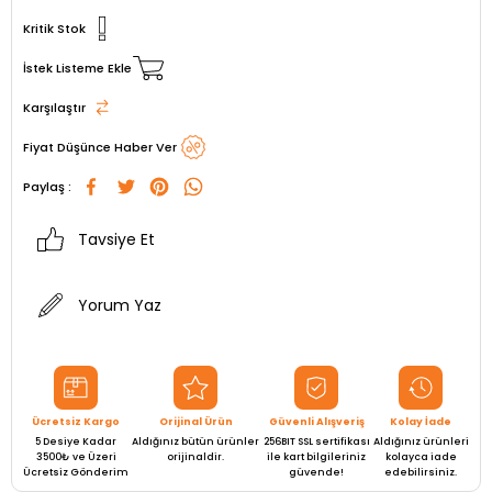
Kritik Stok
İstek Listeme Ekle
Karşılaştır
Fiyat Düşünce Haber Ver
Paylaş :
Tavsiye Et
Yorum Yaz
Ücretsiz Kargo
Orijinal Ürün
Güvenli Alışveriş
Kolay İade
5 Desiye Kadar
Aldığınız bütün ürünler
256BIT SSL sertifikası
Aldığınız ürünleri
3500₺ ve Üzeri
orijinaldir.
ile kart bilgileriniz
kolayca iade
Ücretsiz Gönderim
güvende!
edebilirsiniz.