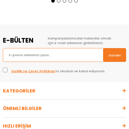
Sepete Ekle
Sepete Ekle
E-BÜLTEN
Kampanyalarımızdan haberdar olmak
için e-mail adresinizi girebilirsiniz.
Gönder
Gizlilik ve Çerez Politikası
’nı okudum ve kabul ediyorum.
KATEGORİLER
ÖNEMLİ BİLGİLER
HIZLI ERİŞİM