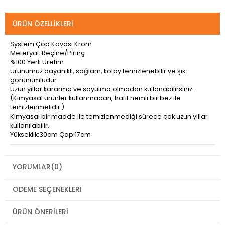
ÜRÜN ÖZELLIKLERI
System Çöp Kovası Krom
Meteryal: Reçine/Pirinç
%100 Yerli Üretim
Ürünümüz dayanıklı, sağlam, kolay temizlenebilir ve şık
görünümlüdür.
Uzun yıllar kararma ve soyulma olmadan kullanabilirsiniz.
(Kimyasal ürünler kullanmadan, hafif nemli bir bez ile
temizlenmelidir.)
Kimyasal bir madde ile temizlenmediği sürece çok uzun yıllar
kullanılabilir.
Yükseklik:30cm Çap:17cm
YORUMLAR
(0)
ÖDEME SEÇENEKLERI
ÜRÜN ÖNERILERI