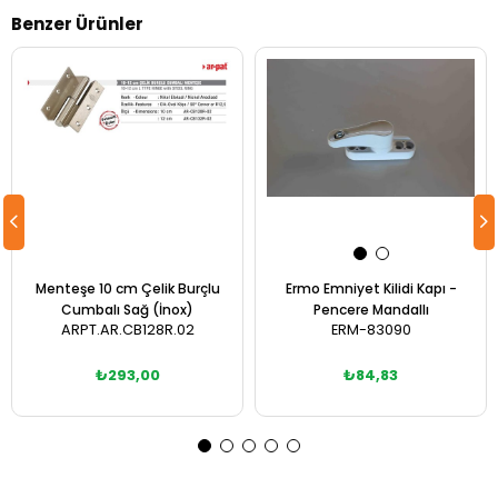
Benzer Ürünler
Menteşe 10 cm Çelik Burçlu
Ermo Emniyet Kilidi Kapı -
Cumbalı Sağ (İnox)
Pencere Mandallı
ARPT.AR.CB128R.02
ERM-83090
₺293,00
₺84,83
Sepete Ekle
Sepete Ekle