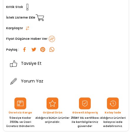
Kritik Stok
İstek Listeme Ekle
Karşılaştır
Fiyat Düşünce Haber Ver
Paylaş :
Tavsiye Et
Yorum Yaz
Ücretsiz Kargo
Orijinal Ürün
Güvenli Alışveriş
Kolay İade
5 Desiye Kadar
Aldığınız bütün ürünler
256BIT SSL sertifikası
Aldığınız ürünleri
3500₺ ve Üzeri
orijinaldir.
ile kart bilgileriniz
kolayca iade
Ücretsiz Gönderim
güvende!
edebilirsiniz.