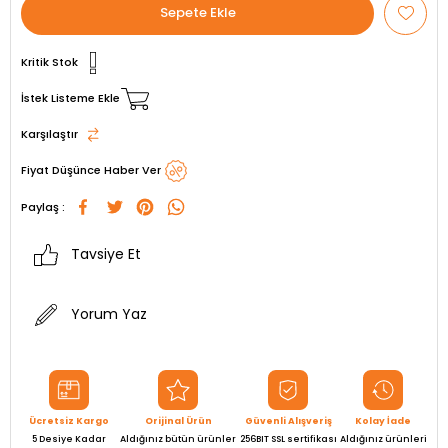
Kritik Stok
İstek Listeme Ekle
Karşılaştır
Fiyat Düşünce Haber Ver
Paylaş :
Tavsiye Et
Yorum Yaz
Ücretsiz Kargo
Orijinal Ürün
Güvenli Alışveriş
Kolay İade
5 Desiye Kadar
Aldığınız bütün ürünler
256BIT SSL sertifikası
Aldığınız ürünleri