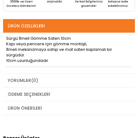
3500₺ ve Üzeri
orijinaldir.
ile kart bilgileriniz
kolayca iade
Ücretsiz Gönderim
güvende!
edebilirsiniz.
ÜRÜN ÖZELLIKLERI
Sürgü İtmeli Gömme Saten 10cm
Kapı veya pencere için gömme montajlı,
İtmeli mekanizmaya sahip ve mat saten kaplamalı bir
sürgüdür.
10cm uzunluğundadır.
YORUMLAR
(0)
ÖDEME SEÇENEKLERI
ÜRÜN ÖNERILERI