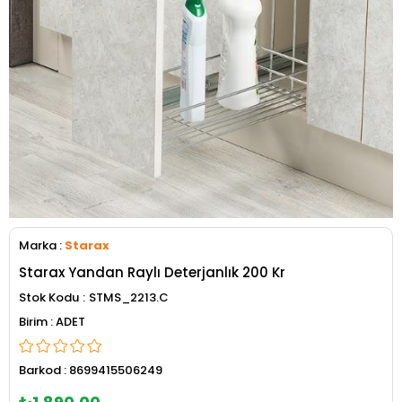
Marka
:
Starax
Starax Yandan Raylı Deterjanlık 200 Kr
Stok Kodu
STMS_2213.C
ADET
Barkod
:
8699415506249