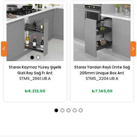
Starax Kaymaz Yüzey Şişelik
Starax Yandan Raylı Ünite Sağ
Gizli Ray Sağ Fr Ant
205mm Unique Box Ant
STMS_2661.UB.A
STMS_2204.UB.A
₺6.213,00
₺7.143,00
Sepete Ekle
Sepete Ekle