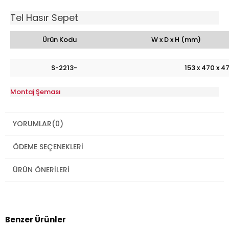
Tel Hasır Sepet
Ürün Kodu
W x D x H (mm)
S-2213-
153 x 470 x 4
Montaj Şeması
YORUMLAR
(0)
ÖDEME SEÇENEKLERI
ÜRÜN ÖNERILERI
Benzer Ürünler