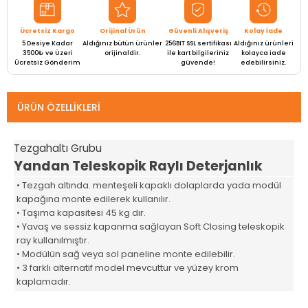
Ücretsiz Kargo
Orijinal Ürün
Güvenli Alışveriş
Kolay İade
5 Desiye Kadar
Aldığınız bütün ürünler
256BIT SSL sertifikası
Aldığınız ürünleri
3500₺ ve Üzeri
orijinaldir.
ile kart bilgileriniz
kolayca iade
Ücretsiz Gönderim
güvende!
edebilirsiniz.
ÜRÜN ÖZELLIKLERI
Tezgahaltı Grubu
Yandan Teleskopik Raylı Deterjanlık
• Tezgah altında. menteşeli kapaklı dolaplarda yada modül
kapağına monte edilerek kullanılır.
• Taşıma kapasitesi 45 kg dır.
• Yavaş ve sessiz kapanma sağlayan Soft Closing teleskopik
ray kullanılmıştır.
• Modülün sağ veya sol paneline monte edilebilir.
• 3 farklı alternatif model mevcuttur ve yüzey krom
kaplamadır.