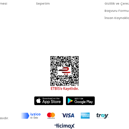
şmesi
Sepetim
Gizlilik ve Çere
Başvuru Formu
İnsan Kaynakla
sıdır.