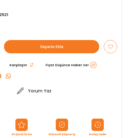
2521
Karşılaştır
Fiyat Düşünce Haber Ver
Yorum Yaz
Orijinal Ürün
Güvenli Alışveriş
Kolay İade