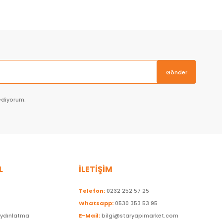
Gönder
ediyorum.
L
İLETİŞİM
Telefon:
0232 252 57 25
Whatsapp:
0530 353 53 95
Aydınlatma
E-Mail:
bilgi@staryapimarket.com