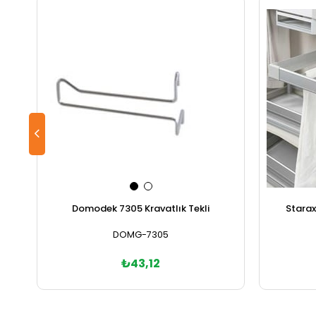
Domodek 7305 Kravatlık Tekli
Starax
DOMG-7305
₺43,12
Sepete Ekle