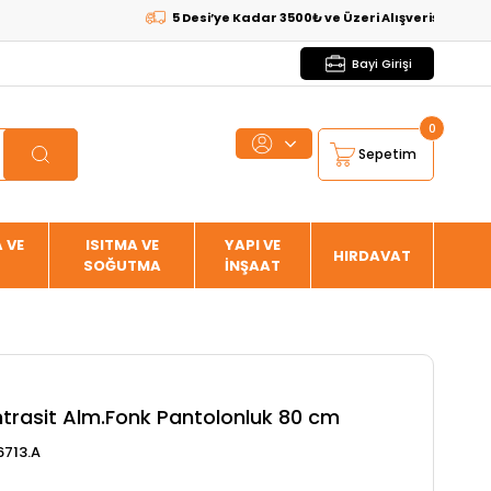
5 Desi’ye Kadar 3500₺ ve Üzeri Alışverişlerde
KARGO B
Bayi Girişi
0
Sepetim
 VE
ISITMA VE
YAPI VE
HIRDAVAT
SOĞUTMA
İNŞAAT
ntrasit Alm.Fonk Pantolonluk 80 cm
713.A