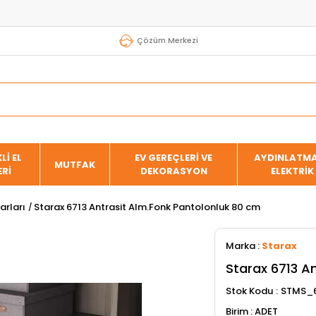
Çözüm Merkezi
Lİ EL
EV GEREÇLERİ VE
AYDINLATMA
MUTFAK
ERİ
DEKORASYON
ELEKTRİK
arları
Starax 6713 Antrasit Alm.Fonk Pantolonluk 80 cm
Marka
:
Starax
Starax 6713 A
Stok Kodu
STMS_6
ADET