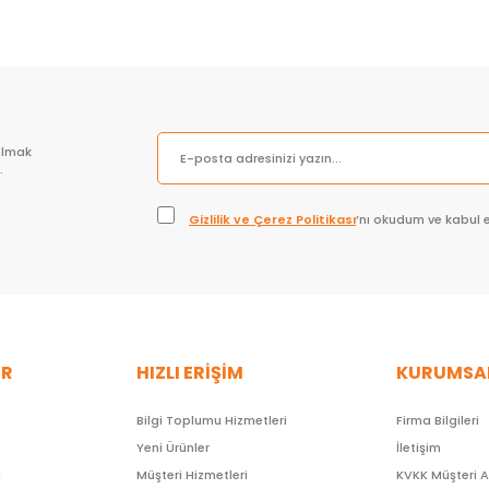
olmak
.
Gizlilik ve Çerez Politikası
’nı okudum ve kabul 
ER
HIZLI ERİŞİM
KURUMSA
Bilgi Toplumu Hizmetleri
Firma Bilgileri
Yeni Ürünler
İletişim
ı
Müşteri Hizmetleri
KVKK Müşteri 