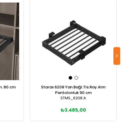
m. 80 cm
Starax 6208 Yan Bağl.Tls.Ray.Alm
St
Pantolonluk 90 cm
STMS_6208.A
₺3.485,00
Sepete Ekle