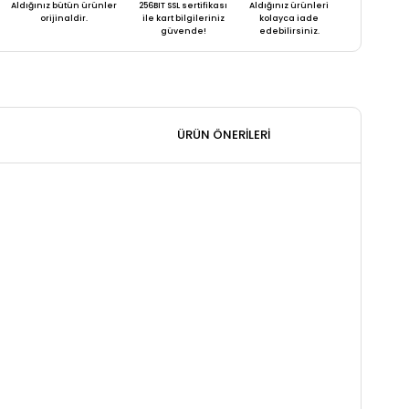
Aldığınız bütün ürünler
256BIT SSL sertifikası
Aldığınız ürünleri
orijinaldir.
ile kart bilgileriniz
kolayca iade
güvende!
edebilirsiniz.
ÜRÜN ÖNERILERI