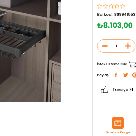
Barkod
:
869941553
₺8.103,00
İstek Listeme Ekle
Paylaş :
Tavsiye Et
Ücretsiz Kargo