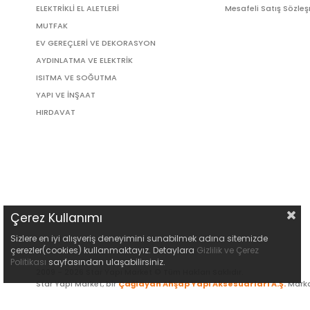
ELEKTRİKLİ EL ALETLERİ
Mesafeli Satış Sözle
MUTFAK
EV GEREÇLERİ VE DEKORASYON
AYDINLATMA VE ELEKTRİK
ISITMA VE SOĞUTMA
YAPI VE İNŞAAT
HIRDAVAT
Çerez Kullanımı
Sizlere en iyi alışveriş deneyimini sunabilmek adına sitemizde
çerezler(cookies) kullanmaktayız. Detaylara
Gizlilik ve Çerez
Politikası
sayfasından ulaşabilirsiniz.
2009 - 2026 Star Yapı Market © Tüm Hakları Saklıdır.
Star Yapı Market, bir
Çağlayan Ahşap Yapı Aksesuarları A.Ş.
Marka