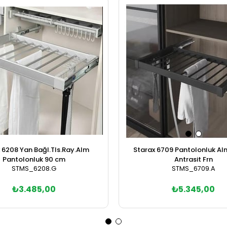
 6208 Yan Bağl.Tls.Ray.Alm
Starax 6709 Pantolonluk Al
Pantolonluk 90 cm
Antrasit Frn
STMS_6208.G
STMS_6709.A
₺3.485,00
₺5.345,00
Sepete Ekle
Sepete Ekle