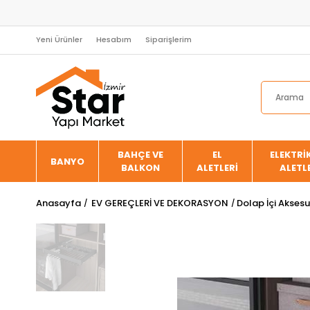
Yeni Ürünler
Hesabım
Siparişlerim
BAHÇE VE
EL
ELEKTRİK
BANYO
BALKON
ALETLERİ
ALETL
Anasayfa
EV GEREÇLERİ VE DEKORASYON
Dolap İçi Aksesu