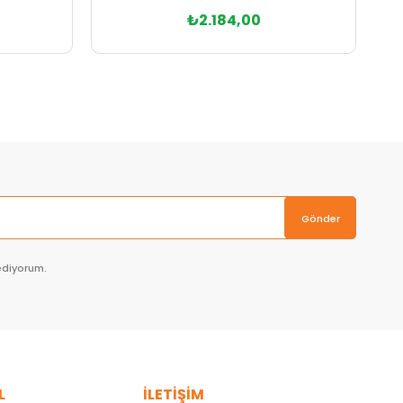
₺2.184,00
Sepete Ekle
Gönder
ediyorum.
L
İLETİŞİM