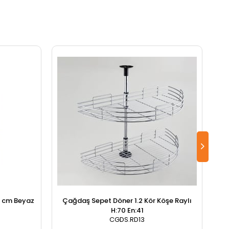
0 cm Beyaz
Çağdaş Sepet Döner 1.2 Kör Köşe Raylı
H:70 En:41
CGDS.RD13