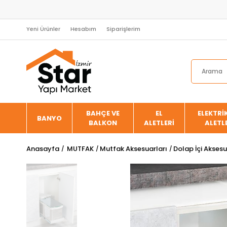
Yeni Ürünler
Hesabım
Siparişlerim
BAHÇE VE
EL
ELEKTRİK
BANYO
BALKON
ALETLERİ
ALETL
Anasayfa
MUTFAK
Mutfak Aksesuarları
Dolap İçi Aksesu