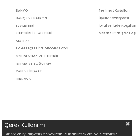
BANYO
Teslimat Koşulları
BAHÇE VE BALKON
Üyelik Sözleşmesi
EL ALETLERİ
İptal ve İade Koşullar
ELEKTRİKLİ EL ALETLERİ
Mesafeli Satış Sözle
MUTFAK
EV GEREÇLERİ VE DEKORASYON
AYDINLATMA VE ELEKTRİK
ISITMA VE SOĞUTMA
YAPI VE İNŞAAT
HIRDAVAT
Çerez Kullanımı
Sizlere en iyi alışveriş deneyimini sunabilmek adına sitemizde