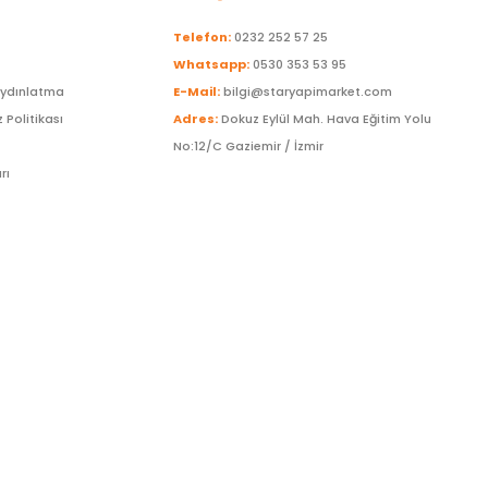
Telefon:
0232 252 57 25
Whatsapp:
0530 353 53 95
Aydınlatma
E-Mail:
bilgi@staryapimarket.com
z Politikası
Adres:
Dokuz Eylül Mah. Hava Eğitim Yolu
No:12/C Gaziemir / İzmir
rı