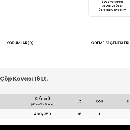
5 Desiye Kadar
3500₺ ve Üzeri
Ücretsiz Gönderim
YORUMLAR
(0)
ÖDEME SEÇENEKLERI
öp Kovası 16 Lt.
C (mm)
Lt
Koli
H
(Otomatik / Manuel)
400/350
16
1