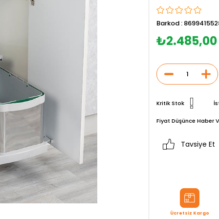
Barkod
:
869941552
₺2.485,00
Kritik Stok
İs
Fiyat Düşünce Haber V
Tavsiye Et
Ücretsiz Kargo