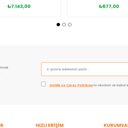
₺7.143,00
₺677,00
Sepete Ekle
Sepete Ekle
olmak
.
Gizlilik ve Çerez Politikası
’nı okudum ve kabul 
ER
HIZLI ERİŞİM
KURUMSA