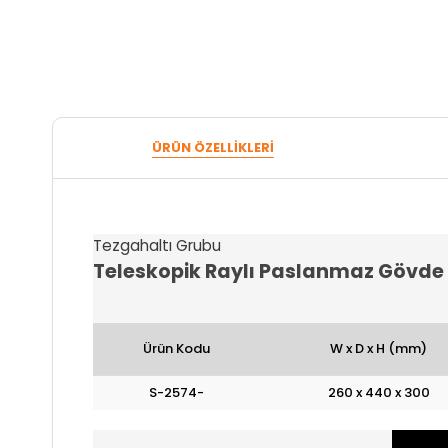
ÜRÜN ÖZELLIKLERI
Tezgahaltı Grubu
Teleskopik Raylı Paslanmaz Gövde Ç
Ürün Kodu
W x D x H (mm)
S-2574-
260 x 440 x 300