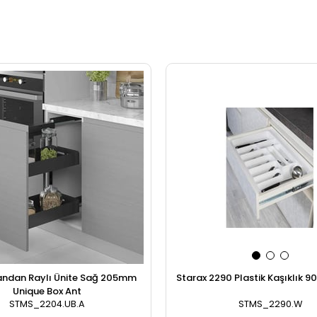
andan Raylı Ünite Sağ 205mm
Starax 2290 Plastik Kaşıklık 9
Unique Box Ant
STMS_2204.UB.A
STMS_2290.W