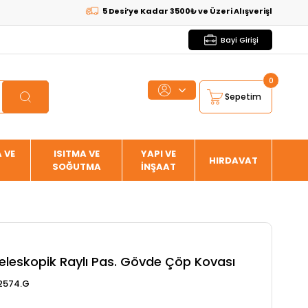
5 Desi’ye Kadar 3500₺ ve Üzeri Alışverişlerde
KARGO BED
Bayi Girişi
0
Sepetim
 VE
ISITMA VE
YAPI VE
HIRDAVAT
SOĞUTMA
İNŞAAT
eleskopik Raylı Pas. Gövde Çöp Kovası
2574.G