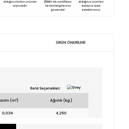
Aldığınız bütün ürünler
256BIT SSL sertifikası
Aldığınız ürünleri
orijinaldir.
ile kart bilgileriniz
kolayca iade
güvende!
edebilirsiniz.
ÜRÜN ÖNERILERI
Renk Seçenekleri:
acim (m³)
Ağırlık (kg.)
0,034
4,250