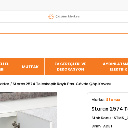
Çözüm Merkezi
Lİ EL
EV GEREÇLERİ VE
AYDINLATMA
MUTFAK
ERİ
DEKORASYON
ELEKTRİK
arlar
Starax 2574 Teleskopik Raylı Pas. Gövde Çöp Kovası
Marka
:
Starax
Starax 2574 T
Stok Kodu
STMS_
ADET