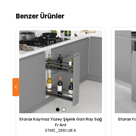
Benzer Ürünler
Starax Kaymaz Yüzey Şişelik Gizli Ray Sağ
Starax Y
Fr Ant
STMS_2661.UB.A