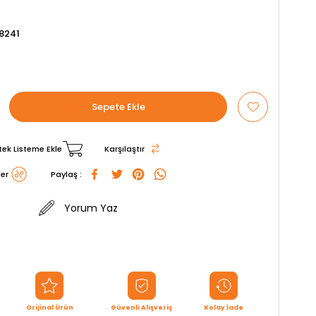
8241
tek Listeme Ekle
Karşılaştır
er
Paylaş :
Yorum Yaz
Orijinal Ürün
Güvenli Alışveriş
Kolay İade