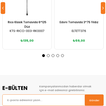
Rico Klasik Tornavida 6*125
Edoni Tornavida 3*75 Yıldız
Düz
KTS-RICO-003-RK0007
ELTETT376
₺135,00
₺59,00
Sepete Ekle
Sepete Ekle
E-BÜLTEN
Kampanyalarımızdan haberdar olmak
için e-mail adresinizi girebilirsiniz.
Gönder