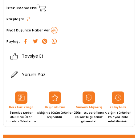
İstek Listeme Ekle
Karşılaştır
Fiyat Düşünce Haber Ver
Paylaş :
Tavsiye Et
Yorum Yaz
Ücretsiz Kargo
Orijinal Ürün
Güvenli Alışveriş
Kolay İade
5 Desiye Kadar
Aldığınız bütün ürünler
256BIT SSL sertifikası
Aldığınız ürünleri
3500₺ ve Üzeri
orijinaldir.
ile kart bilgileriniz
kolayca iade
Ücretsiz Gönderim
güvende!
edebilirsiniz.