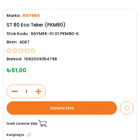
Marka
:
RAYMEK
ST 80 Eco Teker (PKM80)
Stok Kodu
RAYMEK-01.01.PKM80-K
ADET
Barkod
:
1062009354798
₺51,00
İstek Listeme Ekle
Karşılaştır