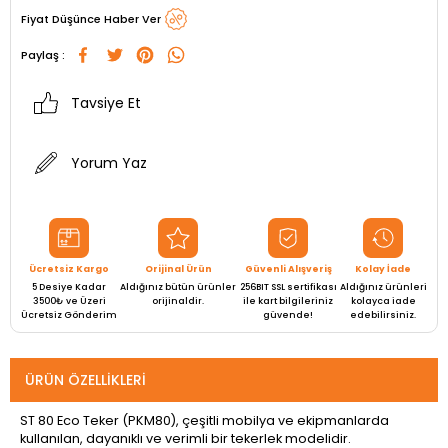
Fiyat Düşünce Haber Ver
Paylaş :
Tavsiye Et
Yorum Yaz
Ücretsiz Kargo
Orijinal Ürün
Güvenli Alışveriş
Kolay İade
5 Desiye Kadar
Aldığınız bütün ürünler
256BIT SSL sertifikası
Aldığınız ürünleri
3500₺ ve Üzeri
orijinaldir.
ile kart bilgileriniz
kolayca iade
Ücretsiz Gönderim
güvende!
edebilirsiniz.
ÜRÜN ÖZELLIKLERI
ST 80 Eco Teker (PKM80), çeşitli mobilya ve ekipmanlarda
kullanılan, dayanıklı ve verimli bir tekerlek modelidir.