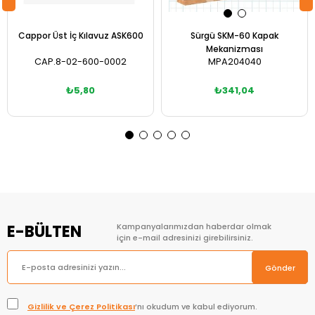
Cappor Üst İç Kılavuz ASK600
Sürgü SKM-60 Kapak
Mekanizması
CAP.8-02-600-0002
MPA204040
₺5,80
₺341,04
Sepete Ekle
Sepete Ekle
E-BÜLTEN
Kampanyalarımızdan haberdar olmak
için e-mail adresinizi girebilirsiniz.
Gönder
Gizlilik ve Çerez Politikası
’nı okudum ve kabul ediyorum.