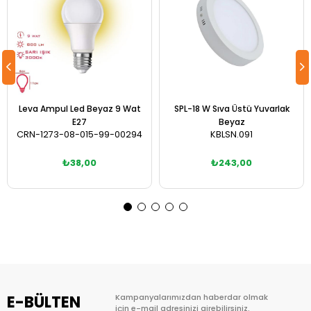
Leva Ampul Led Beyaz 9 Wat
SPL-18 W Sıva Üstü Yuvarlak
E27
Beyaz
CRN-1273-08-015-99-00294
KBLSN.091
₺38,00
₺243,00
Sepete Ekle
Sepete Ekle
E-BÜLTEN
Kampanyalarımızdan haberdar olmak
için e-mail adresinizi girebilirsiniz.