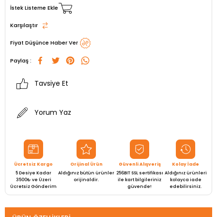
İstek Listeme Ekle
Karşılaştır
Fiyat Düşünce Haber Ver
Paylaş :
Tavsiye Et
Yorum Yaz
Ücretsiz Kargo
Orijinal Ürün
Güvenli Alışveriş
Kolay İade
5 Desiye Kadar
Aldığınız bütün ürünler
256BIT SSL sertifikası
Aldığınız ürünleri
3500₺ ve Üzeri
orijinaldir.
ile kart bilgileriniz
kolayca iade
Ücretsiz Gönderim
güvende!
edebilirsiniz.