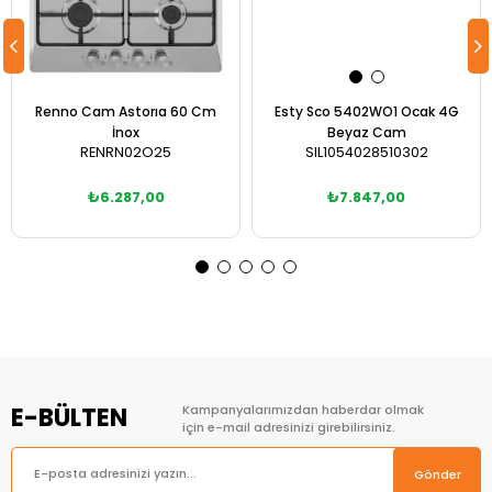
Renno Cam Astorıa 60 Cm
Esty Sco 5402WO1 Ocak 4G
İnox
Beyaz Cam
RENRN02O25
SIL1054028510302
₺6.287,00
₺7.847,00
Sepete Ekle
Sepete Ekle
E-BÜLTEN
Kampanyalarımızdan haberdar olmak
için e-mail adresinizi girebilirsiniz.
Gönder