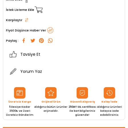
İstek Listeme Ekle
Karşılaştır
Fiyat Düşünce Haber Ver
Paylaş :
Tavsiye Et
Yorum Yaz
Ücretsiz Kargo
Orijinal Ürün
Güvenli Alışveriş
Kolay İade
5 Desiye Kadar
Aldığınız bütün ürünler
256BIT SSL sertifikası
Aldığınız ürünleri
3500₺ ve Üzeri
orijinaldir.
ile kart bilgileriniz
kolayca iade
Ücretsiz Gönderim
güvende!
edebilirsiniz.