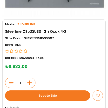
Marka
:
SILVERLINE
Silverline CS5335S01 Gri Ocak 4G
Stok Kodu
SIL5053358599007
ADET
Barkod
:
1062009414485
₺9.633,00
Kritik Stok