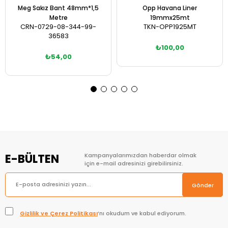
Meg Sakız Bant 48mm*1,5
Opp Havana Liner
Metre
19mmx25mt
CRN-0729-08-344-99-
TKN-OPP1925MT
36583
₺100,00
₺54,00
Sepete Ekle
Sepete Ekle
E-BÜLTEN
Kampanyalarımızdan haberdar olmak
için e-mail adresinizi girebilirsiniz.
Gönder
Gizlilik ve Çerez Politikası
’nı okudum ve kabul ediyorum.