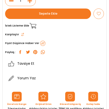
İstek Listeme Ekle
Karşılaştır
Fiyat Düşünce Haber Ver
Paylaş :
Tavsiye Et
Yorum Yaz
Ücretsiz Kargo
Orijinal Ürün
Güvenli Alışveriş
Kolay İade
5 Desiye Kadar
Aldığınız bütün ürünler
256BIT SSL sertifikası
Aldığınız ürünleri