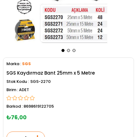
Marka
:
SGS
SGS Kaydırmaz Bant 25mm x 5 Metre
Stok Kodu
SGS-2270
ADET
Barkod
:
8698619122705
₺76,00