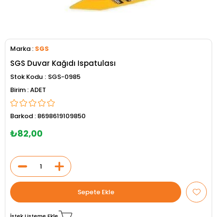
Marka
:
SGS
SGS Duvar Kağıdı Ispatulası
Stok Kodu
SGS-0985
ADET
Barkod
:
8698619109850
₺82,00
İstek Listeme Ekle