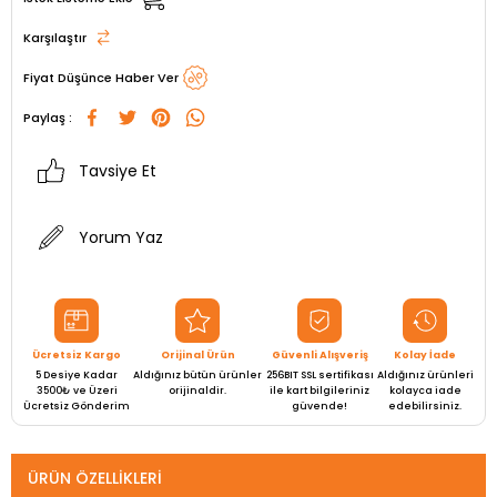
Karşılaştır
Fiyat Düşünce Haber Ver
Paylaş :
Tavsiye Et
Yorum Yaz
Ücretsiz Kargo
Orijinal Ürün
Güvenli Alışveriş
Kolay İade
5 Desiye Kadar
Aldığınız bütün ürünler
256BIT SSL sertifikası
Aldığınız ürünleri
3500₺ ve Üzeri
orijinaldir.
ile kart bilgileriniz
kolayca iade
Ücretsiz Gönderim
güvende!
edebilirsiniz.
ÜRÜN ÖZELLIKLERI