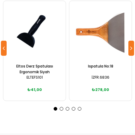
Eltos Derz Spatulası
Ispatula No:18
Ergonomik Siyah
ELTEFS101
İZFR.6836
₺41,00
₺278,00
Sepete Ekle
Sepete Ekle