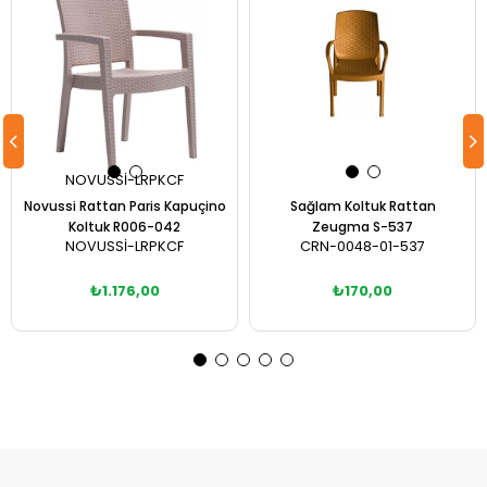
NOVUSSİ-LRPKCF
Novussi Rattan Paris Kapuçino
Sağlam Koltuk Rattan
Koltuk R006-042
Zeugma S-537
NOVUSSİ-LRPKCF
CRN-0048-01-537
₺1.176,00
₺170,00
Sepete Ekle