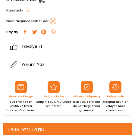
Karşılaştır
Fiyat Düşünce Haber Ver
Paylaş :
Tavsiye Et
Yorum Yaz
Ücretsiz Kargo
Orijinal Ürün
Güvenli Alışveriş
Kolay İade
5 Desiye Kadar
Aldığınız bütün ürünler
256BIT SSL sertifikası
Aldığınız ürünleri
3500₺ ve Üzeri
orijinaldir.
ile kart bilgileriniz
kolayca iade
Ücretsiz Gönderim
güvende!
edebilirsiniz.
ÜRÜN ÖZELLIKLERI